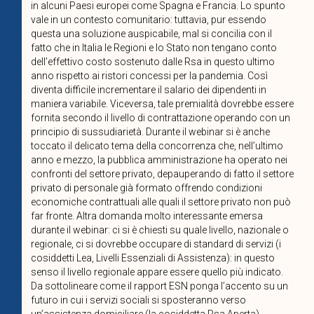
in alcuni Paesi europei come Spagna e Francia. Lo spunto
vale in un contesto comunitario: tuttavia, pur essendo
questa una soluzione auspicabile, mal si concilia con il
fatto che in Italia le Regioni e lo Stato non tengano conto
dell’effettivo costo sostenuto dalle Rsa in questo ultimo
anno rispetto ai ristori concessi per la pandemia. Così
diventa difficile incrementare il salario dei dipendenti in
maniera variabile. Viceversa, tale premialità dovrebbe essere
fornita secondo il livello di contrattazione operando con un
principio di sussudiarietà. Durante il webinar si è anche
toccato il delicato tema della concorrenza che, nell’ultimo
anno e mezzo, la pubblica amministrazione ha operato nei
confronti del settore privato, depauperando di fatto il settore
privato di personale già formato offrendo condizioni
economiche contrattuali alle quali il settore privato non può
far fronte. Altra domanda molto interessante emersa
durante il webinar: ci si è chiesti su quale livello, nazionale o
regionale, ci si dovrebbe occupare di standard di servizi (i
cosiddetti Lea, Livelli Essenziali di Assistenza): in questo
senso il livello regionale appare essere quello più indicato.
Da sottolineare come il rapport ESN ponga l’accento su un
futuro in cui i servizi sociali si sposteranno verso
un’assistenza domiciliare (la cosiddetta Rsa Aperta)