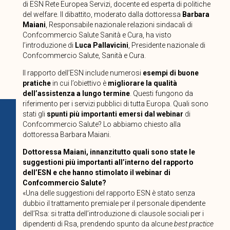
di ESN Rete Europea Servizi, docente ed esperta di politiche
del welfare. Il dibattito, moderato dalla dottoressa
Barbara
Maiani
, Responsabile nazionale relazioni sindacali di
Confcommercio Salute Sanità e Cura, ha visto
l’introduzione di
Luca Pallavicini
, Presidente nazionale di
Confcommercio Salute, Sanità e Cura.
Il rapporto dell’ESN include numerosi
esempi di buone
pratiche
in cui l’obiettivo è
migliorare la qualità
dell’assistenza a lungo termine
. Questi fungono da
riferimento per i servizi pubblici di tutta Europa. Quali sono
stati gli
spunti più importanti emersi dal webinar
di
Confcommercio Salute? Lo abbiamo chiesto alla
dottoressa Barbara Maiani.
Dottoressa Maiani, innanzitutto quali sono state le
suggestioni più importanti all’interno del rapporto
dell’ESN e che hanno stimolato il webinar di
Confcommercio Salute?
«Una delle suggestioni del rapporto ESN è stato senza
dubbio il trattamento premiale per il personale dipendente
dell’Rsa: si tratta dell’introduzione di clausole sociali per i
dipendenti di Rsa, prendendo spunto da alcune
best practice