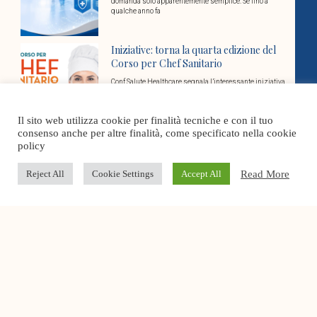
domanda solo apparentemente semplice. Se fino a
qualche anno fa
Iniziative: torna la quarta edizione del
Corso per Chef Sanitario
Conf Salute Healthcare segnala l’interessante iniziativa
del Corso per Chef Sanitario (4a edizione): un percorso
di Specializzazione rivolto a professionisti interessati
ad acquisire
Il sito web utilizza cookie per finalità tecniche e con il tuo
consenso anche per altre finalità, come specificato nella cookie
policy
Torre nuovo dg Sanità in Toscana: la
nota di Conf Salute Healthcare
Read More
Reject All
Cookie Settings
Accept All
Il presidente della Toscana Eugenio Giani ha scelto il
nuovo direttore generale della direzione sanità welfare
e coesione sociale della Regione: sarà Marco
Conf Salute Healthcare sarà la voce del
socio sanitario nel nuovo
Coordinamento confederale
L’8 luglio a Roma, nella sede nazionale di
Confcommercio, è nata Confsalute-Confcommercio, il
coordinamento nazionale che riunisce le federazioni e