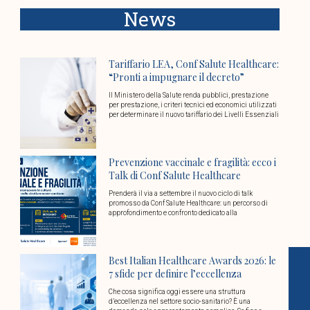
News
Tariffario LEA, Conf Salute Healthcare:
“Pronti a impugnare il decreto”
Il Ministero della Salute renda pubblici, prestazione
per prestazione, i criteri tecnici ed economici utilizzati
per determinare il nuovo tariffario dei Livelli Essenziali
Prevenzione vaccinale e fragilità: ecco i
Talk di Conf Salute Healthcare
Prenderà il via a settembre il nuovo ciclo di talk
promosso da Conf Salute Healthcare: un percorso di
approfondimento e confronto dedicato alla
Best Italian Healthcare Awards 2026: le
7 sfide per definire l’eccellenza
Che cosa significa oggi essere una struttura
d’eccellenza nel settore socio-sanitario? È una