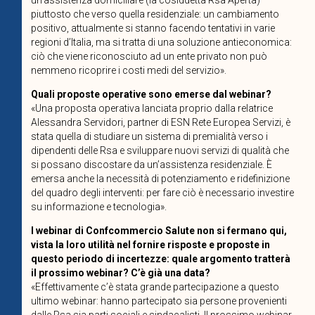
piuttosto che verso quella residenziale: un cambiamento
positivo, attualmente si stanno facendo tentativi in varie
regioni d’Italia, ma si tratta di una soluzione antieconomica:
ciò che viene riconosciuto ad un ente privato non può
nemmeno ricoprire i costi medi del servizio».
Quali proposte operative sono emerse dal webinar?
«Una proposta operativa lanciata proprio dalla relatrice
Alessandra Servidori, partner di ESN Rete Europea Servizi, è
stata quella di studiare un sistema di premialità verso i
dipendenti delle Rsa e sviluppare nuovi servizi di qualità che
si possano discostare da un’assistenza residenziale. È
emersa anche la necessità di potenziamento e ridefinizione
del quadro degli interventi: per fare ciò è necessario investire
su informazione e tecnologia».
I webinar di Confcommercio Salute non si fermano qui,
vista la loro utilità nel fornire risposte e proposte in
questo periodo di incertezze: quale argomento tratterà
il prossimo webinar? C’è già una data?
«Effettivamente c’è stata grande partecipazione a questo
ultimo webinar: hanno partecipato sia persone provenienti
dalle Rsa sia parti sociali e sindacalisti. Il prossimo webinar