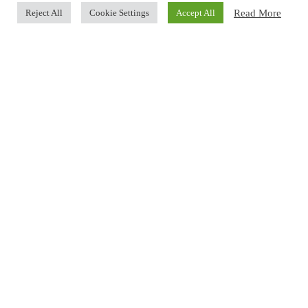
Read More
Reject All
Cookie Settings
Accept All
dialogare con la società e le istituzioni
locali e nazionali in modo efficace e
trasparente
aggregare
imprese, professionisti e
operatori del mondo sanitario e socio sanitario