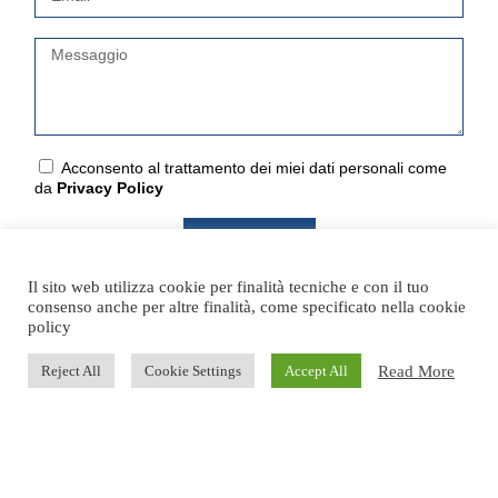
Acconsento al trattamento dei miei dati personali come
da
Privacy Policy
Invia
Il sito web utilizza cookie per finalità tecniche e con il tuo
consenso anche per altre finalità, come specificato nella cookie
policy
Silver Space è parte di
Read More
Reject All
Cookie Settings
Accept All