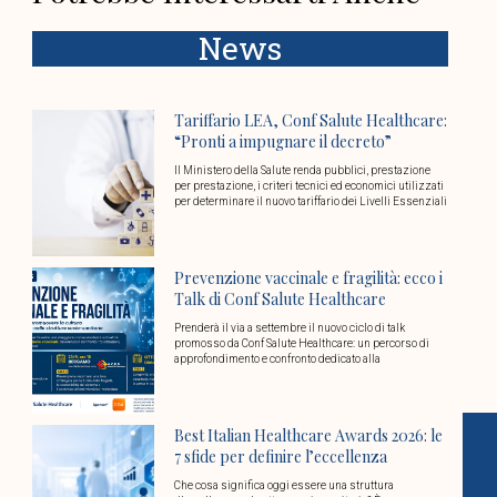
News
Tariffario LEA, Conf Salute Healthcare:
“Pronti a impugnare il decreto”
Il Ministero della Salute renda pubblici, prestazione
per prestazione, i criteri tecnici ed economici utilizzati
per determinare il nuovo tariffario dei Livelli Essenziali
Prevenzione vaccinale e fragilità: ecco i
Talk di Conf Salute Healthcare
Prenderà il via a settembre il nuovo ciclo di talk
promosso da Conf Salute Healthcare: un percorso di
approfondimento e confronto dedicato alla
Best Italian Healthcare Awards 2026: le
7 sfide per definire l’eccellenza
Che cosa significa oggi essere una struttura