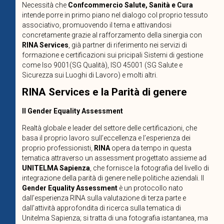
Necessità che
Confcommercio Salute, Sanità e Cura
intende porre in primo piano nel dialogo col proprio tessuto
associativo, promuovendo il tema e attivandosi
concretamente grazie al rafforzamento della sinergia con
RINA Services
, già partner di riferimento nei servizi di
formazione e certificazioni sui pricipali Sistemi di gestione
come Iso 9001(SG Qualità), ISO 45001 (SG Salute e
Sicurezza sui Luoghi di Lavoro) e molti altri.
RINA Services e la Parità di genere
Il Gender Equality Assessment
Realtà globale e leader del settore delle certificazioni, che
basa il proprio lavoro sull’eccellenza e l’esperienza dei
proprio professionisti,
RINA
opera da tempo in questa
tematica attraverso un assessment progettato assieme ad
UNITELMA Sapienza
, che fornisce la fotografia del livello di
integrazione della parità di genere nelle politiche aziendali. Il
Gender Equality Assessment
è un protocollo nato
dall’esperienza RINA sulla valutazione di terza parte e
dall’attività approfondita di ricerca sulla tematica di
Unitelma Sapienza; si tratta di una fotografia istantanea, ma