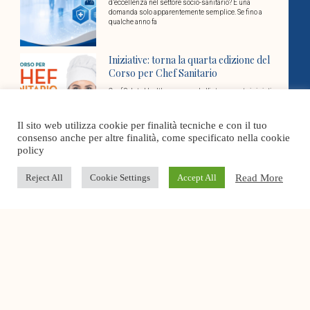
d’eccellenza nel settore socio-sanitario? È una
domanda solo apparentemente semplice. Se fino a
qualche anno fa
Iniziative: torna la quarta edizione del
Corso per Chef Sanitario
Conf Salute Healthcare segnala l’interessante iniziativa
del Corso per Chef Sanitario (4a edizione): un percorso
di Specializzazione rivolto a professionisti interessati
ad acquisire
Il sito web utilizza cookie per finalità tecniche e con il tuo
consenso anche per altre finalità, come specificato nella cookie
policy
Torre nuovo dg Sanità in Toscana: la
nota di Conf Salute Healthcare
Read More
Reject All
Cookie Settings
Accept All
Il presidente della Toscana Eugenio Giani ha scelto il
nuovo direttore generale della direzione sanità welfare
e coesione sociale della Regione: sarà Marco
Conf Salute Healthcare sarà la voce del
socio sanitario nel nuovo
Coordinamento confederale
L’8 luglio a Roma, nella sede nazionale di