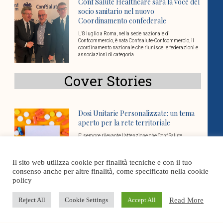
Conf Salute Healthcare sarà la voce del
socio sanitario nel nuovo
Coordinamento confederale
L’8 luglio a Roma, nella sede nazionale di
Confcommercio, è nata Confsalute-Confcommercio, il
coordinamento nazionale che riunisce le federazioni e
associazioni di categoria
Cover Stories
Dosi Unitarie Personalizzate: un tema
aperto per la rete territoriale
E’ sempre rilevante l’attenzione che Conf Salute
Healthcare dedica al tema delle Dosi Unitarie
Personalizzate (DUP), già al centro di diversi momenti
di
Il sito web utilizza cookie per finalità tecniche e con il tuo
consenso anche per altre finalità, come specificato nella cookie
policy
Governare la complessità in sanità: la
gestione per processi come leva
Read More
Reject All
Cookie Settings
Accept All
strategica
La gestione dei processi rappresenta oggi uno degli
snodi più rilevanti per il funzionamento efficace delle