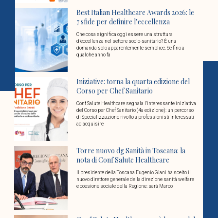
Best Italian Healthcare Awards 2026: le
7 sfide per definire l’eccellenza
Che cosa significa oggi essere una struttura
d’eccellenza nel settore socio-sanitario? È una
domanda solo apparentemente semplice. Se fino a
qualche anno fa
Iniziative: torna la quarta edizione del
Corso per Chef Sanitario
Conf Salute Healthcare segnala l’interessante iniziativa
del Corso per Chef Sanitario (4a edizione): un percorso
di Specializzazione rivolto a professionisti interessati
ad acquisire
Torre nuovo dg Sanità in Toscana: la
nota di Conf Salute Healthcare
Il presidente della Toscana Eugenio Giani ha scelto il
nuovo direttore generale della direzione sanità welfare
e coesione sociale della Regione: sarà Marco