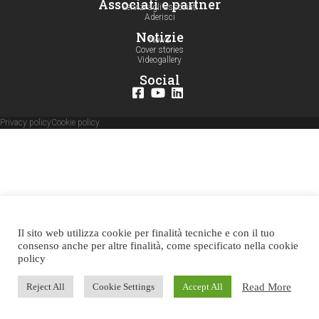
Associati e partner
Servizi agli associati
Aderisci
Notizie
News
Cover stories
Videogallery
Social
Privacy policy
Cookie policy
Il sito web utilizza cookie per finalità tecniche e con il tuo
consenso anche per altre finalità, come specificato nella cookie
policy
Read More
Reject All
Cookie Settings
Accept All