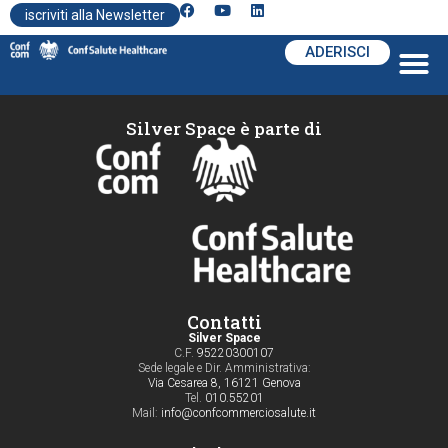
iscriviti alla Newsletter
ADERISCI
Silver Space è parte di
Contatti
Silver Space
C.F.
95220300107
Sede legale e Dir. Amministrativa:
Via Cesarea 8, 16121 Genova
Tel.
010.55201
Mail:
info@confcommerciosalute.it