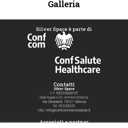
Galleria
Silver Space è parte di
Contatti
Silver Space
C.F.
95220300107
Sede legale e Dir. Amministrativa:
Via Cesarea 8, 16121 Genova
Tel.
010.55201
Mail:
info@confcommerciosalute.it
Associati e partner
Servizi agli associati
Aderisci