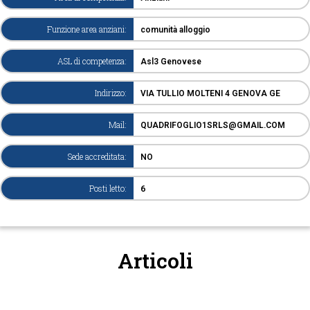
Funzione area anziani:
comunità alloggio
ASL di competenza:
Asl3 Genovese
Indirizzo:
VIA TULLIO MOLTENI 4 GENOVA GE
Mail:
QUADRIFOGLIO1SRLS@GMAIL.COM
Sede accreditata:
NO
Posti letto:
6
Articoli