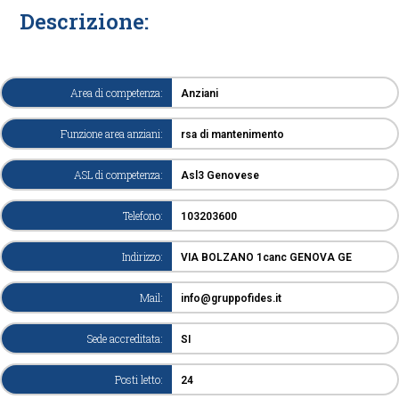
Descrizione:
Area di competenza:
Anziani
Funzione area anziani:
rsa di mantenimento
ASL di competenza:
Asl3 Genovese
Telefono:
103203600
Indirizzo:
VIA BOLZANO 1canc GENOVA GE
Mail:
info@gruppofides.it
Sede accreditata:
SI
Posti letto:
24