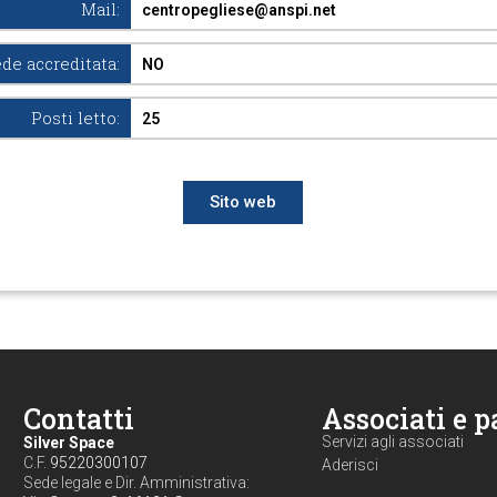
Mail:
centropegliese@anspi.net
de accreditata:
NO
Posti letto:
25
Sito web
Contatti
Associati e p
Servizi agli associati
Silver Space
C.F.
95220300107
Aderisci
Sede legale e Dir. Amministrativa: