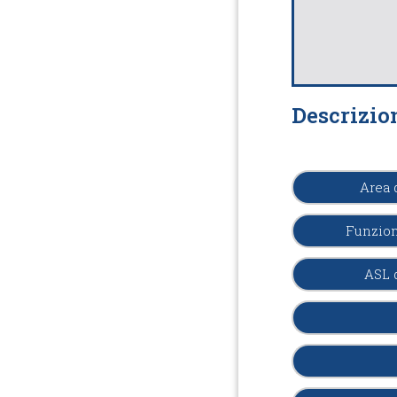
Descrizio
Area 
Funzion
ASL 