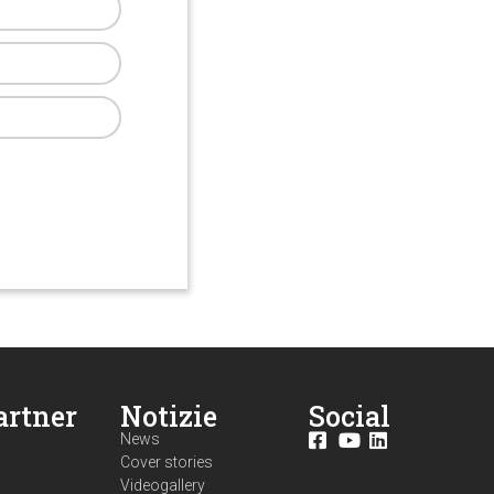
artner
Notizie
Social
News
Cover stories
Videogallery