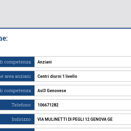
ne:
di competenza:
Anziani
e area anziani:
Centri diurni 1 livello
di competenza:
Asl3 Genovese
Telefono:
106671282
Indirizzo:
VIA MULINETTI DI PEGLI 12 GENOVA GE