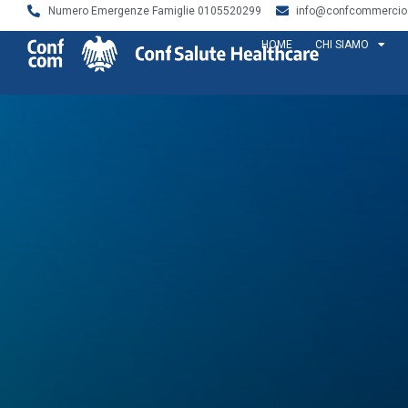
Numero Emergenze Famiglie 0105520299
info@confcommercios
HOME
CHI SIAMO