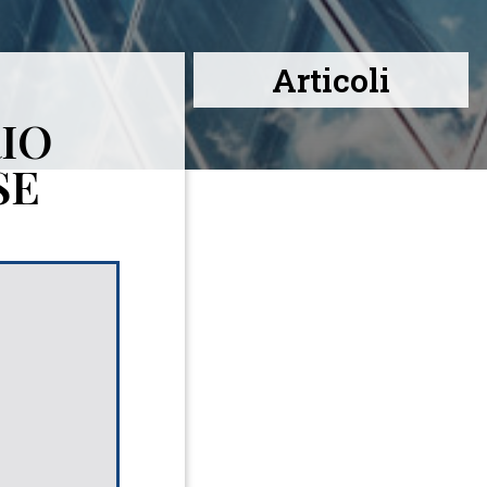
Articoli
IO
SE