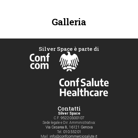
Galleria
Silver Space è parte di
Contatti
Silver Space
C.F.
95220300107
Sede legale e Dir. Amministrativa:
Via Cesarea 8, 16121 Genova
Tel.
010.55201
Mail:
info@confcommerciosalute.it