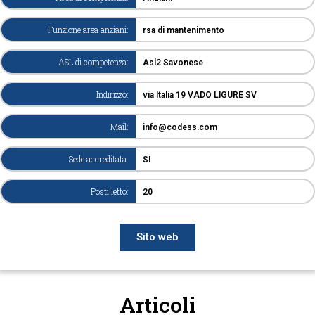
Funzione area anziani:
rsa di mantenimento
ASL di competenza:
Asl2 Savonese
Indirizzo:
via Italia 19 VADO LIGURE SV
Mail:
info@codess.com
Sede accreditata:
SI
Posti letto:
20
Sito web
Articoli