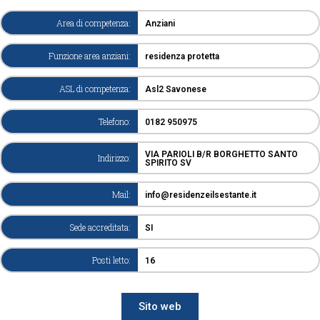
Area di competenza:
Anziani
Funzione area anziani:
residenza protetta
ASL di competenza:
Asl2 Savonese
Telefono:
0182 950975
VIA PARIOLI B/R BORGHETTO SANTO
Indirizzo:
SPIRITO SV
Mail:
info@residenzeilsestante.it
Sede accreditata:
SI
Posti letto:
16
Sito web