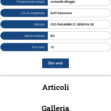
Funzione area anziani:
comunità alloggio
ASL di competenza:
Asl3 Genovese
Indirizzo:
CSO PAGANINI 21 GENOVA GE
Sede accreditata:
NO
Posti letto:
15
Sito web
Articoli
Galleria