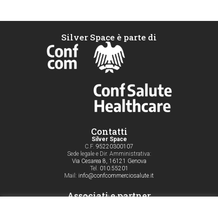
Silver Space è parte di
Contatti
Silver Space
C.F.
95220300107
Sede legale e Dir. Amministrativa:
Via Cesarea 8, 16121 Genova
Tel.
010.55201
Mail:
info@confcommerciosalute.it
Associati e partner
Servizi agli associati
Aderisci