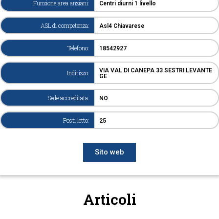
Funzione area anziani:
Centri diurni 1 livello
ASL di competenza:
Asl4 Chiavarese
Telefono:
18542927
VIA VAL DI CANEPA 33 SESTRI LEVANTE
Indirizzo:
GE
Sede accreditata:
NO
Posti letto:
25
Sito web
Articoli