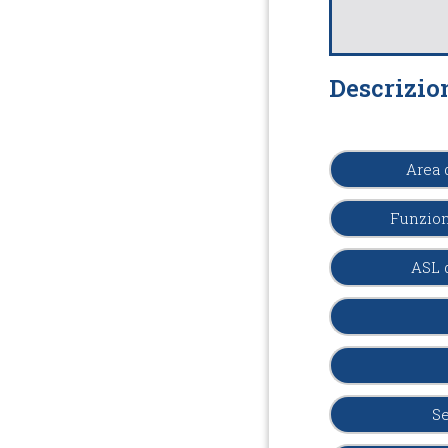
Descrizio
Area 
Funzion
ASL 
Se