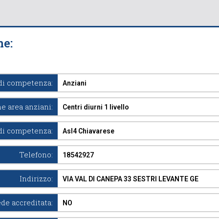
ne:
di competenza:
Anziani
e area anziani:
Centri diurni 1 livello
di competenza:
Asl4 Chiavarese
Telefono:
18542927
Indirizzo:
VIA VAL DI CANEPA 33 SESTRI LEVANTE GE
de accreditata:
NO