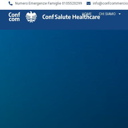
Numero Emergenze Famiglie 0105520299
info@confcommercios
HOME
CHI SIAMO