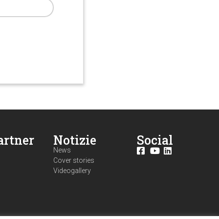
artner
Notizie
Social
News
Cover stories
Videogallery