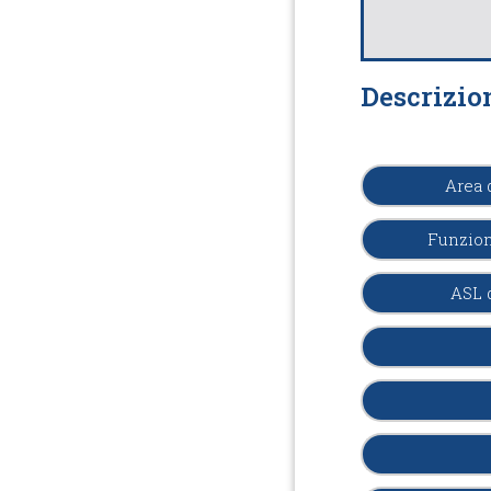
Descrizio
Area 
Funzion
ASL 