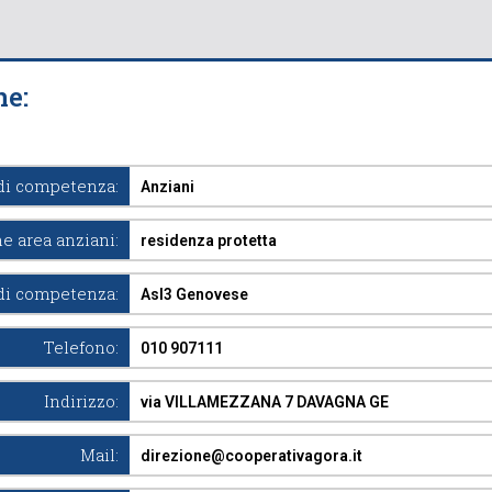
ne:
di competenza:
Anziani
e area anziani:
residenza protetta
di competenza:
Asl3 Genovese
Telefono:
010 907111
Indirizzo:
via VILLAMEZZANA 7 DAVAGNA GE
Mail:
direzione@cooperativagora.it