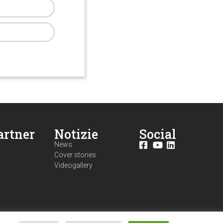
artner
Notizie
Social
News
Cover stories
Videogallery