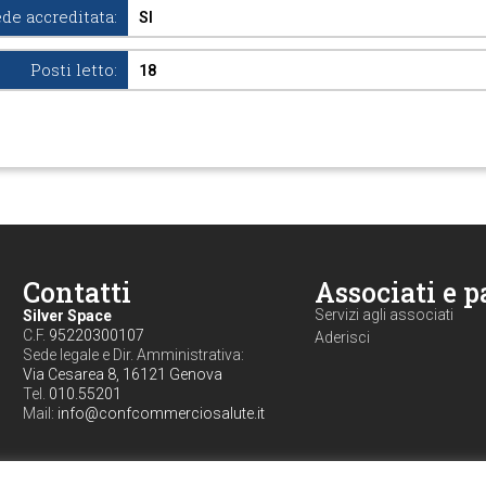
de accreditata:
SI
Posti letto:
18
Contatti
Associati e p
Servizi agli associati
Silver Space
C.F.
95220300107
Aderisci
Sede legale e Dir. Amministrativa:
Via Cesarea 8, 16121 Genova
Tel.
010.55201
Mail:
info@confcommerciosalute.it