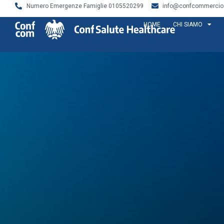
Numero Emergenze Famiglie 0105520299
info@confcommercios
HOME
CHI SIAMO