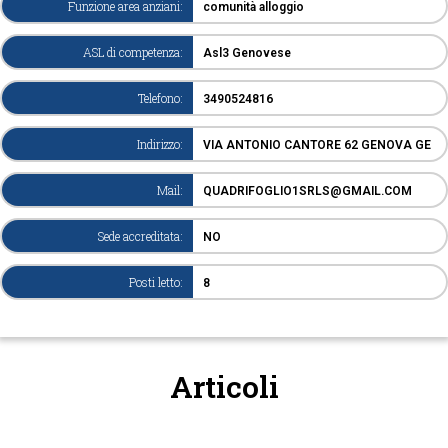
Funzione area anziani:
comunità alloggio
ASL di competenza:
Asl3 Genovese
Telefono:
3490524816
Indirizzo:
VIA ANTONIO CANTORE 62 GENOVA GE
Mail:
QUADRIFOGLIO1SRLS@GMAIL.COM
Sede accreditata:
NO
Posti letto:
8
Articoli