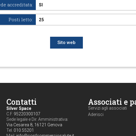
de accreditata:
SI
Posti letto:
25
Sito web
Contatti
Associati e p
Servizi agli associati
Silver Space
C.F.
95220300107
Aderisci
Sede legale e Dir. Amministrativa:
Via Cesarea 8, 16121 Genova
Tel.
010.55201
Mail:
info@confcommerciosalute.it