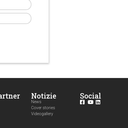
artner
Notizie
Social
News
Cover stories
Videogallery