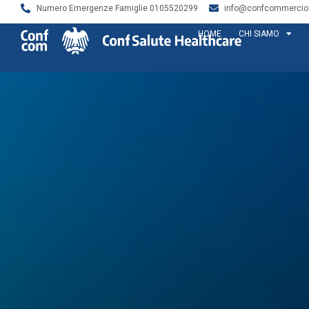
Numero Emergenze Famiglie 0105520299
info@confcommercios
HOME
CHI SIAMO