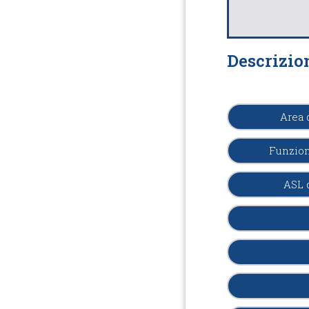
Descrizio
Area 
Funzion
ASL 