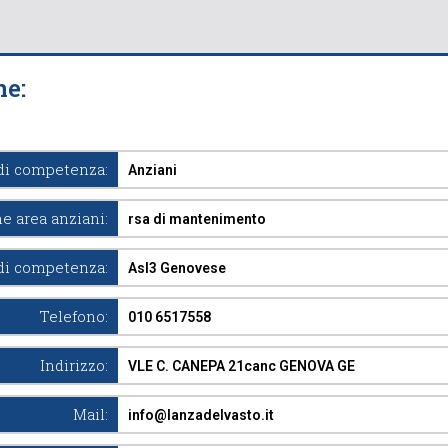
ne:
di competenza:
Anziani
e area anziani:
rsa di mantenimento
di competenza:
Asl3 Genovese
Telefono:
010 6517558
Indirizzo:
VLE C. CANEPA 21canc GENOVA GE
Mail:
info@lanzadelvasto.it