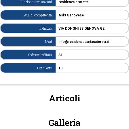
Funzione area anziani:
residenza protetta
ASL di competenza:
Asl3 Genovese
Indirizzo:
VIA DONGHI 38 GENOVA GE
Mail:
info@residenzasantacaterina.it
Sede accreditata:
SI
Posti letto:
10
Articoli
Galleria