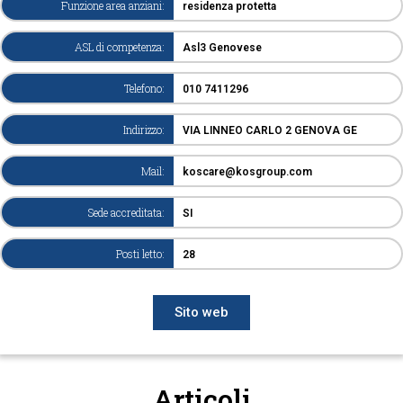
Funzione area anziani:
residenza protetta
ASL di competenza:
Asl3 Genovese
Telefono:
010 7411296
Indirizzo:
VIA LINNEO CARLO 2 GENOVA GE
Mail:
koscare@kosgroup.com
Sede accreditata:
SI
Posti letto:
28
Sito web
Articoli