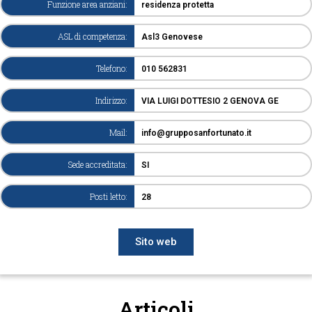
Funzione area anziani:
residenza protetta
ASL di competenza:
Asl3 Genovese
Telefono:
010 562831
Indirizzo:
VIA LUIGI DOTTESIO 2 GENOVA GE
Mail:
info@grupposanfortunato.it
Sede accreditata:
SI
Posti letto:
28
Sito web
Articoli