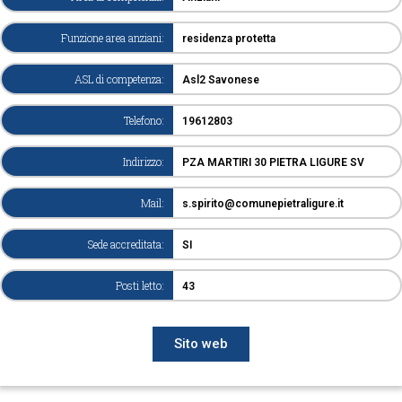
Funzione area anziani:
residenza protetta
ASL di competenza:
Asl2 Savonese
Telefono:
19612803
Indirizzo:
PZA MARTIRI 30 PIETRA LIGURE SV
Mail:
s.spirito@comunepietraligure.it
Sede accreditata:
SI
Posti letto:
43
Sito web