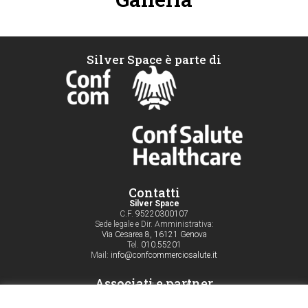
Silver Space è parte di
Contatti
Silver Space
C.F.
95220300107
Sede legale e Dir. Amministrativa:
Via Cesarea 8, 16121 Genova
Tel.
010.55201
Mail:
info@confcommerciosalute.it
Associati e partner
Servizi agli associati
Aderisci