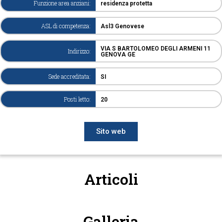
Funzione area anziani:
residenza protetta
ASL di competenza:
Asl3 Genovese
VIA S BARTOLOMEO DEGLI ARMENI 11
Indirizzo:
GENOVA GE
Sede accreditata:
SI
Posti letto:
20
Sito web
Articoli
Galleria