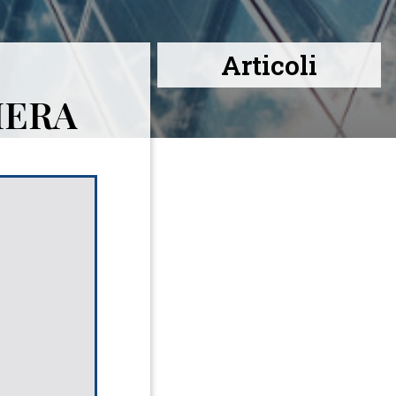
Articoli
IERA