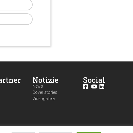
artner
Notizie
Social
News
Cover stories
Videogallery