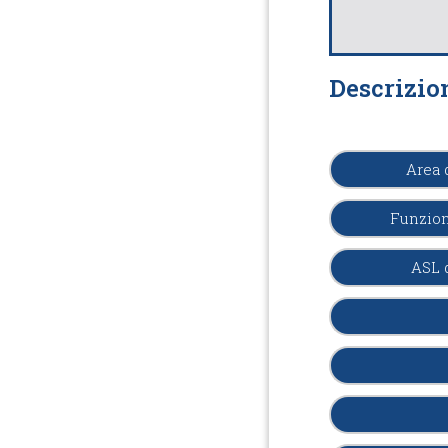
Descrizio
Area 
Funzion
ASL 