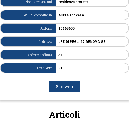
Funzione area anziani:
residenza protetta
ASL di competenza:
Asl3 Genovese
Telefono:
10665600
Indirizzo:
LRE DI PEGLI 67 GENOVA GE
Sede accreditata:
SI
Posti letto:
31
Sito web
Articoli