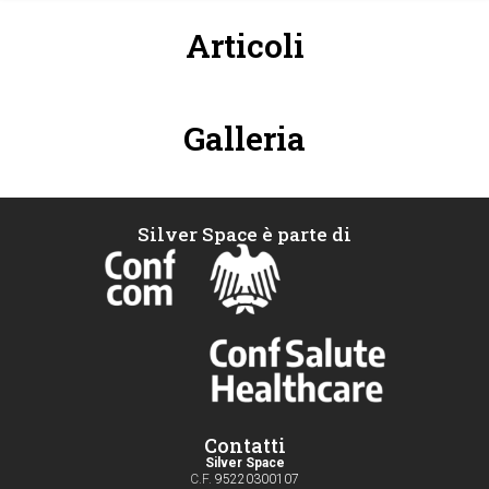
Articoli
Galleria
Silver Space è parte di
Contatti
Silver Space
C.F.
95220300107