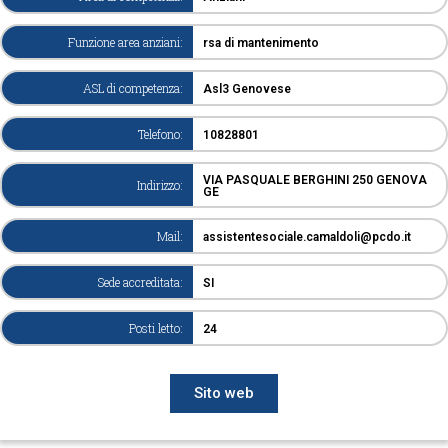
Funzione area anziani:
rsa di mantenimento
ASL di competenza:
Asl3 Genovese
Telefono:
10828801
VIA PASQUALE BERGHINI 250 GENOVA
Indirizzo:
GE
Mail:
assistentesociale.camaldoli@pcdo.it
Sede accreditata:
SI
Posti letto:
24
Sito web