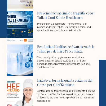
Prevenzione vaccinale e fragilità: ecco i
Talk di Conf Salute Healthcare
Prenderà il via a settembre il nuovo ciclo di talk
promosso da Conf Salute Healthcare: un percorso di
approfondimento e confronto dedicato alla
Best Italian Healthcare Awards 2026: le
7 sfide per definire l’eccellenza
Che cosa significa oggi essere una struttura
d’eccellenza nel settore socio-sanitario? È una
domanda solo apparentemente semplice. Se fino a
qualche anno fa
Iniziative: torna la quarta edizione del
Corso per Chef Sanitario
Conf Salute Healthcare segnala l’interessante iniziativa
del Corso per Chef Sanitario (4a edizione): un percorso
di Specializzazione rivolto a professionisti interessati
ad acquisire