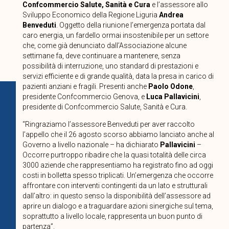
Confcommercio Salute, Sanità e Cura
e l’assessore allo
Sviluppo Economico della Regione Liguria
Andrea
Benveduti
. Oggetto della riunione l’emergenza portata dal
caro energia, un fardello ormai insostenibile per un settore
che, come già denunciato dall’Associazione alcune
settimane fa, deve continuare a mantenere, senza
possibilità di interruzione, uno standard di prestazioni e
servizi efficiente e di grande qualità, data la presa in carico di
pazienti anziani e fragili. Presenti anche
Paolo Odone
,
presidente Confcommercio Genova, e
Luca Pallavicini
,
presidente di Confcommercio Salute, Sanità e Cura.
“Ringraziamo l’assessore Benveduti per aver raccolto
l’appello che il 26 agosto scorso abbiamo lanciato anche al
Governo a livello nazionale – ha dichiarato
Pallavicini
–
Occorre purtroppo ribadire che la quasi totalità delle circa
3000 aziende che rappresentiamo ha registrato fino ad oggi
costi in bolletta spesso triplicati. Un’emergenza che occorre
affrontare con interventi contingenti da un lato e strutturali
dall’altro: in questo senso la disponibilità dell’assessore ad
aprire un dialogo e a traguardare azioni sinergiche sul tema,
soprattutto a livello locale, rappresenta un buon punto di
partenza”.