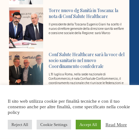
Torre nuovo dg Sanità in Toscana: la
nota di Conf Salute Healthcare
Il presidente della Toscana Eugenio Giani ha scelto il
nuovo direttore generale della direzione sanità welfare
e coesione sociale della Regione: sarà Marco
Conf Salute Healthcare sarà la voce del
socio sanitario nel nuovo
Coordinamento confederale
L’8 luglio a Roma, nella sede nazionale di
Confcommercio, è nata Confsalute-Confcommercio, il
coordinamento nazionale che riunisce le federazioni e
associazioni di categoria
Cover Stories
Il sito web utilizza cookie per finalità tecniche e con il tuo
consenso anche per altre finalità, come specificato nella cookie
policy
Dosi Unitarie Personalizzate: un tema
Read More
Reject All
Cookie Settings
Accept All
aperto per la rete territoriale
E’ sempre rilevante l’attenzione che Conf Salute