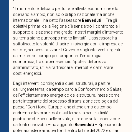
“Il momento è delicato per tutte le attività economiche e lo
scenario è ampio, non solo di tipo nazionale ma anche
internazionale – ha detto l’assessore
Benveduti
– Tra gli
obiettivi primari della Regione c’è senz’altro il confronto e il
supporto alle aziende, malgrado i nostri margini d’intervento
sul tema siano purtroppo molto limitati”. L’assessore ha
sottolineato la volontà di agire, in sinergia con le imprese del
settore, per sensibilizzare il Governo sugli interventi urgenti
da mettere in campo per tamponare l’emorragia
economica, tra cui per esempio l’ipotesi del prezzo
amministrato, utile a raffreddare i mercati e calmierare i
costi energetici.
Dagli interventi contingenti a quelli strutturali, a partire
dall’urgente tema, da tempo caro a Confcommercio Salute,
dell’efficientamento energetico delle strutture, intese come
parte integrante del processo di transizione ecologica del
paese. “Con i fondi Europei, che attendiamo da tempo,
andremo a lavorare molto sul tema sia per le attività
pubbliche che per quelle private, oltre che sulla produzione
da fonti rinnovabili – ha aggiunto
Benveduti
– Speriamo di
poter accedere ai nuovi fondi entro la fine del 2022 e di far