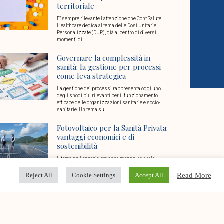
territoriale
E’ sempre rilevante l’attenzione che Conf Salute
Healthcare dedica al tema delle Dosi Unitarie
Personalizzate (DUP), già al centro di diversi
momenti di
Governare la complessità in
sanità: la gestione per processi
come leva strategica
La gestione dei processi rappresenta oggi uno
degli snodi più rilevanti per il funzionamento
efficace delle organizzazioni sanitarie e socio-
sanitarie. Un tema su
Fotovoltaico per la Sanità Privata:
vantaggi economici e di
sostenibilità
Il tema dell’energia sta assumendo un ruolo
chiave nel settore della sanità privata: da una parte
l’esigenza di garantire ogni giorno continuità di
Read More
Reject All
Cookie Settings
Accept All
Conto Termico 3.0: vantaggi e
opportunità per le strutture
sanitarie e socio sanitarie
Un’opportunità dedicata alla sanità privata e alle