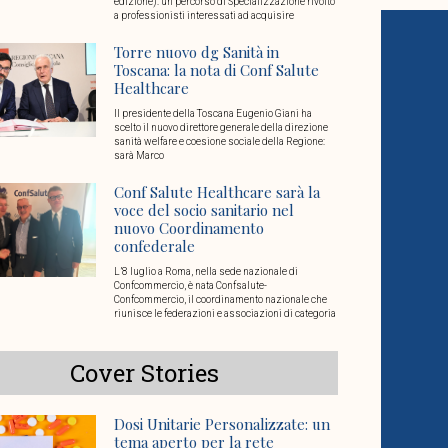
edizione): un percorso di Specializzazione rivolto
a professionisti interessati ad acquisire
Torre nuovo dg Sanità in
Toscana: la nota di Conf Salute
Healthcare
Il presidente della Toscana Eugenio Giani ha
scelto il nuovo direttore generale della direzione
sanità welfare e coesione sociale della Regione:
sarà Marco
Conf Salute Healthcare sarà la
voce del socio sanitario nel
nuovo Coordinamento
confederale
L’8 luglio a Roma, nella sede nazionale di
Confcommercio, è nata Confsalute-
Confcommercio, il coordinamento nazionale che
riunisce le federazioni e associazioni di categoria
Cover Stories
Dosi Unitarie Personalizzate: un
tema aperto per la rete