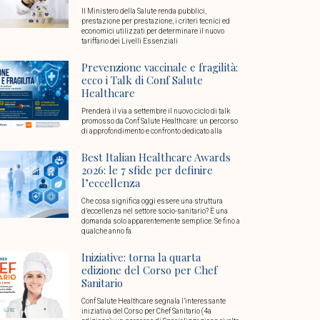
Il Ministero della Salute renda pubblici,
prestazione per prestazione, i criteri tecnici ed
economici utilizzati per determinare il nuovo
tariffario dei Livelli Essenziali
Prevenzione vaccinale e fragilità:
ecco i Talk di Conf Salute
Healthcare
Prenderà il via a settembre il nuovo ciclo di talk
promosso da Conf Salute Healthcare: un percorso
di approfondimento e confronto dedicato alla
Best Italian Healthcare Awards
2026: le 7 sfide per definire
l’eccellenza
Che cosa significa oggi essere una struttura
d’eccellenza nel settore socio-sanitario? È una
domanda solo apparentemente semplice. Se fino a
qualche anno fa
Iniziative: torna la quarta
edizione del Corso per Chef
Sanitario
Conf Salute Healthcare segnala l’interessante
iniziativa del Corso per Chef Sanitario (4a