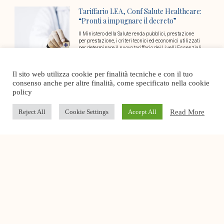
Tariffario LEA, Conf Salute Healthcare:
“Pronti a impugnare il decreto”
Il Ministero della Salute renda pubblici, prestazione
per prestazione, i criteri tecnici ed economici utilizzati
per determinare il nuovo tariffario dei Livelli Essenziali
Il sito web utilizza cookie per finalità tecniche e con il tuo
Prevenzione vaccinale e fragilità: ecco i
consenso anche per altre finalità, come specificato nella cookie
Talk di Conf Salute Healthcare
policy
Prenderà il via a settembre il nuovo ciclo di talk
Read More
Reject All
Cookie Settings
Accept All
promosso da Conf Salute Healthcare: un percorso di
approfondimento e confronto dedicato alla
Best Italian Healthcare Awards 2026: le
7 sfide per definire l’eccellenza
Che cosa significa oggi essere una struttura
d’eccellenza nel settore socio-sanitario? È una
domanda solo apparentemente semplice. Se fino a
qualche anno fa