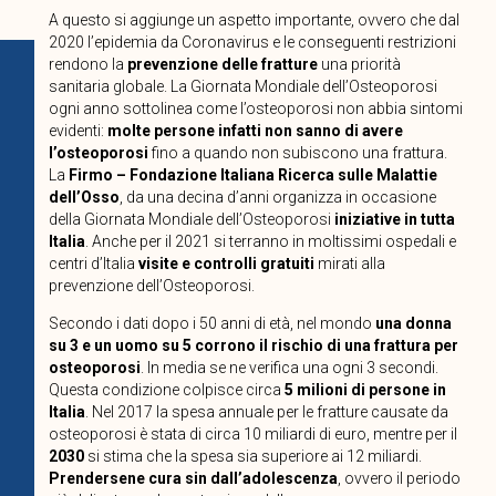
A questo si aggiunge un aspetto importante, ovvero che dal
2020 l’epidemia da Coronavirus e le conseguenti restrizioni
rendono la
prevenzione delle fratture
una priorità
sanitaria globale. La Giornata Mondiale dell’Osteoporosi
ogni anno sottolinea come l’osteoporosi non abbia sintomi
evidenti:
molte persone infatti non sanno di avere
l’osteoporosi
fino a quando non subiscono una frattura.
La
Firmo – Fondazione Italiana Ricerca sulle Malattie
dell’Osso
, da una decina d’anni organizza in occasione
della Giornata Mondiale dell’Osteoporosi
iniziative in tutta
Italia
. Anche per il 2021 si terranno in moltissimi ospedali e
centri d’Italia
visite e controlli gratuiti
mirati alla
prevenzione dell’Osteoporosi.
Secondo i dati dopo i 50 anni di età, nel mondo
una donna
su 3 e un uomo su 5 corrono il rischio di una frattura per
osteoporosi
. In media se ne verifica una ogni 3 secondi.
Questa condizione colpisce circa
5 milioni di persone in
Italia
. Nel 2017 la spesa annuale per le fratture causate da
osteoporosi è stata di circa 10 miliardi di euro, mentre per il
2030
si stima che la spesa sia superiore ai 12 miliardi.
Prendersene cura sin dall’adolescenza
, ovvero il periodo