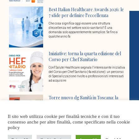
Best Italian Healthcare Awards 2026: le
7 sfide per definire l’eccellenza
Che cosa significa oggi essere una struttura
d’eccellenza nel settore socio-sanitario? È una
domanda solo apparentemente semplice. Se fino a
qualche anno fa
Iniziative: torna la quarta edizione del
Corso per Chef Sanitario
Conf Salute Healthcare segnala l’interessante iniziativa
del Corso per Chef Sanitario (4a edizione): un percorso
di Specializzazione rivolto a professionisti interessati
ad acquisire
Torre nuovo dg Sanità in Toscana: la
nota di Conf Salute Healthcare
Il presidente della Toscana Eugenio Giani ha scelto il
Il sito web utilizza cookie per finalità tecniche e con il tuo
nuovo direttore generale della direzione sanità welfare
e coesione sociale della Regione: sarà Marco
consenso anche per altre finalità, come specificato nella cookie
policy