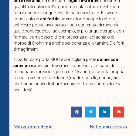
oltre i 65 anni
, da effettuarsi
ogni 18-36 mesi
, poiché la
quantità di calcio nell’organismo cala naturalmente con
l’età e occorre dunque tenerlo sotto controllo. È invece
consigliato in
età fertile
se vi è il forte sospetto che lo
scheletro possa aver perso il suo contenuto di minerali
quale conseguenza, ad esempio, di prolungate terapie con
farmaci corticosteroidi o in presenza di celiachia o di
morbo di Crohn ma anche per carenza di vitamina D e forti
dimagrimenti.
In particolare poi la MOC è consigliata per le
donne con
amenorrea
per più di sei mesi consecutivi, in caso di
menopausa precoce (prima dei 45 anni), o se nella propria
famiglia ci sono state donne (madre, sorelle, nonne, zie)
che hanno subìto fratture per piccoli traumi prima dei 75
anni di età.
Notizia precedente
Notizia successiva