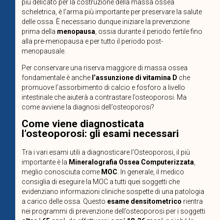
più delicato per la costruzione della massa ossea
scheletrica, è l’arma più importante per preservare la salute
delle ossa. È necessario dunque iniziare la prevenzione
prima della
menopausa
, ossia durante il periodo fertile fino
alla pre-menopausa e per tutto il periodo post-
menopausale.
Per conservare una riserva maggiore di massa ossea
fondamentale è anche
l’assunzione di vitamina D
che
promuove l’assorbimento di calcio e fosforo a livello
intestinale che aiuterà a contrastare l’osteoporosi. Ma
come avviene la diagnosi dell’osteoporosi?
Come viene diagnosticata
l’osteoporosi: gli esami necessari
Tra i vari esami utili a diagnosticare l’Osteoporosi, il più
importante è la
Mineralografia Ossea Computerizzata
,
meglio conosciuta come
MOC
. In generale, il medico
consiglia di eseguire la MOC a tutti quei soggetti che
evidenziano informazioni cliniche sospette di una patologia
a carico delle ossa. Questo
esame densitometrico
rientra
nei programmi di prevenzione dell’osteoporosi per i soggetti