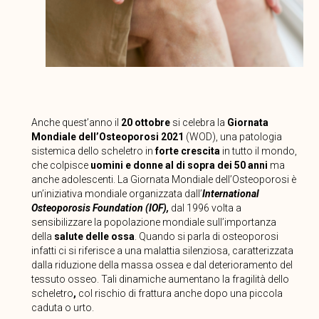
Anche quest’anno il
20 ottobre
si celebra la
Giornata
Mondiale dell’Osteoporosi 2021
(WOD), una patologia
sistemica dello scheletro in
forte crescita
in tutto il mondo,
che colpisce
uomini e donne al di sopra dei 50 anni
ma
anche adolescenti. La Giornata Mondiale dell’Osteoporosi è
un’iniziativa mondiale organizzata dall’
International
Osteoporosis Foundation (IOF),
dal 1996 volta a
sensibilizzare la popolazione mondiale sull’importanza
della
salute delle ossa
. Quando si parla di osteoporosi
infatti ci si riferisce a una malattia silenziosa, caratterizzata
dalla riduzione della massa ossea e dal deterioramento del
tessuto osseo. Tali dinamiche aumentano la fragilità dello
scheletro
,
col rischio di frattura anche dopo una piccola
caduta o urto.