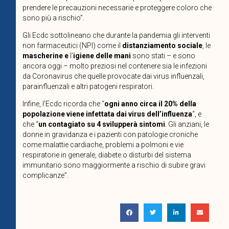
prendere le precauzioni necessarie e proteggere coloro che
sono più a rischio”.
Gli Ecdc sottolineano che durante la pandemia gli interventi
non farmaceutici (NPI) come il
distanziamento sociale
, le
mascherine e
l’
igiene delle mani
sono stati – e sono
ancora oggi – molto preziosi nel contenere sia le infezioni
da Coronavirus che quelle provocate dai virus influenzali,
parainfluenzali e altri patogeni respiratori.
Infine, l’Ecdc ricorda che “
ogni anno circa il 20% della
popolazione viene infettata dai virus dell’influenza
“, e
che “
un contagiato su 4 svilupperà sintomi
. Gli anziani, le
donne in gravidanza e i pazienti con patologie croniche
come malattie cardiache, problemi a polmoni e vie
respiratorie in generale, diabete o disturbi del sistema
immunitario sono maggiormente a rischio di subire gravi
complicanze”.