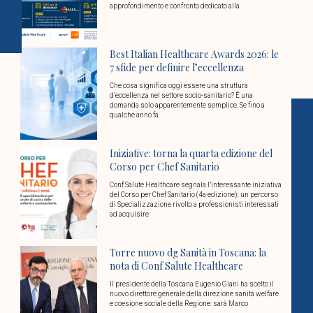
approfondimento e confronto dedicato alla
Best Italian Healthcare Awards 2026: le
7 sfide per definire l’eccellenza
Che cosa significa oggi essere una struttura
d’eccellenza nel settore socio-sanitario? È una
domanda solo apparentemente semplice. Se fino a
qualche anno fa
Iniziative: torna la quarta edizione del
Corso per Chef Sanitario
Conf Salute Healthcare segnala l’interessante iniziativa
del Corso per Chef Sanitario (4a edizione): un percorso
di Specializzazione rivolto a professionisti interessati
ad acquisire
Torre nuovo dg Sanità in Toscana: la
nota di Conf Salute Healthcare
Il presidente della Toscana Eugenio Giani ha scelto il
nuovo direttore generale della direzione sanità welfare
e coesione sociale della Regione: sarà Marco