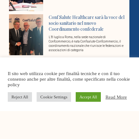
Conf Salute Healthcare sarà la voce del
socio sanitario nel nuovo
Coordinamento confederale
L’8 luglio a Roma, nella sede nazionale di
Confcommercio, è nata Confsalute-Confcommercio, il
coordinamento nazionale che riunisce le federazioni e
associazioni di categoria
Cover Stories
Il sito web utilizza cookie per finalità tecniche e con il tuo
consenso anche per altre finalità, come specificato nella cookie
policy
Dosi Unitarie Personalizzate: un tema
aperto per la rete territoriale
Read More
Reject All
Cookie Settings
Accept All
E’ sempre rilevante l’attenzione che Conf Salute
Healthcare dedica al tema delle Dosi Unitarie
Personalizzate (DUP), già al centro di diversi momenti
di
Governare la complessità in sanità: la
gestione per processi come leva