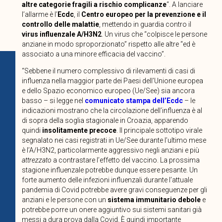
altre categorie fragili a rischio complicanze
“. A lanciare
l’allarme è l’
Ecdc
, il
Centro europeo per la prevenzione e il
controllo delle malattie
, mettendo in guardia contro il
virus influenzale A/H3N2
. Un virus che “colpisce le persone
anziane in modo sproporzionato” rispetto alle altre “ed è
associato a una minore efficacia del vaccino”.
“Sebbene il numero complessivo di rilevamenti di casi di
influenza nella maggior parte dei Paesi dell’Unione europea
e dello Spazio economico europeo (Ue/See) sia ancora
basso – si legge nel
comunicato stampa dell’Ecdc
– le
indicazioni mostrano che la circolazione dell’influenza è al
di sopra della soglia stagionale in Croazia, apparendo
quindi
insolitamente precoce
. Il principale sottotipo virale
segnalato nei casi registrati in Ue/See durante l’ultimo mese
è l’A/H3N2, particolarmente aggressivo negli anziani e più
attrezzato
a contrastare l’effetto del vaccino. La prossima
stagione influenzale potrebbe dunque essere pesante. Un
forte aumento delle infezioni influenzali durante l’attuale
pandemia di Covid potrebbe avere gravi conseguenze per gli
anziani e le persone con un
sistema immunitario debole
e
potrebbe porre un onere aggiuntivo sui sistemi sanitari già
messi a dura prova dalla Covid. È quindi importante