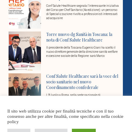
Conf Salute Healthcare segnala l’interessante iniziativa
del Corso per Chef Sanitario (4a edizione): un percorso
di Specializzazione rivolto a professionisti interessati
ad acquisire
Torre nuovo dg Sanità in Toscana: la
nota di Conf Salute Healthcare
Il presidente della Toscana Eugenio Giani ha scelto il
nuovo direttore generale della direzione sanità welfare
e coesione sociale della Regione: sarà Marco
Conf Salute Healthcare sarà la voce del
socio sanitario nel nuovo
Coordinamento confederale
L’8 luglio a Roma, nella sede nazionale di
Confcommercio, è nata Confsalute-Confcommercio, il
coordinamento nazionale che riunisce le federazioni e
associazioni di categoria
Il sito web utilizza cookie per finalità tecniche e con il tuo
consenso anche per altre finalità, come specificato nella cookie
Cover Stories
policy