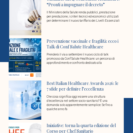
“Pronti a impugnare il decreto”
Il Ministero della Salute renda pubblici, prestazione
per prestazione, i criteri tecnici ed economici utilizzati
per determinare il nuovo tariffario dei Livelli Essenziali
Prevenzione vaccinale e fragilità: ecco i
Talk di Conf Salute Healthcare
Prenderà il via a settembre il nuovo ciclo di talk
promosso da Conf Salute Healthcare: un percorso di
approfondimento e confronto dedicato alla
Best Italian Healthcare Awards 2026: le
7 sfide per definire l’eccellenza
Che cosa significa oggi essere una struttura
d’eccellenza nel settore socio-sanitario? È una
domanda solo apparentemente semplice. Se fino a
qualche anno fa
Iniziative: torna la quarta edizione del
Corso per Chef Sanitario