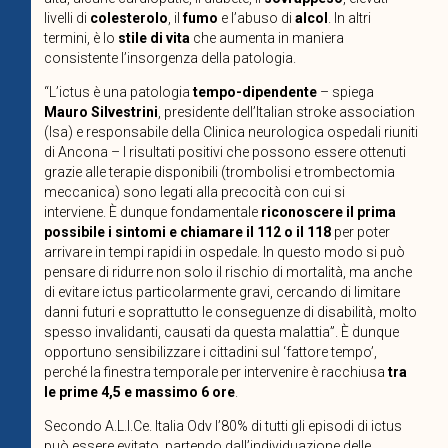
livelli di
colesterolo
, il
fumo
e l’abuso di
alcol
. In altri
termini, è lo
stile di vita
che aumenta in maniera
consistente l’insorgenza della patologia.
“L’ictus è una patologia
tempo-dipendente
– spiega
Mauro Silvestrini
, presidente dell’Italian stroke association
(Isa) e responsabile della Clinica neurologica ospedali riuniti
di Ancona – I risultati positivi che possono essere ottenuti
grazie alle terapie disponibili (trombolisi e trombectomia
meccanica) sono legati alla precocità con cui si
interviene.
È dunque fondamentale
riconoscere il prima
possibile i sintomi e chiamare il 112 o il 118
per poter
arrivare in tempi rapidi in ospedale
. In questo modo si può
pensare di ridurre non solo il rischio di mortalità, ma anche
di evitare ictus particolarmente gravi, cercando di limitare
danni futuri e soprattutto le conseguenze di disabilità, molto
spesso invalidanti, causati da questa malattia”. È dunque
opportuno sensibilizzare i cittadini sul ‘fattore tempo’,
perché la finestra temporale per intervenire è racchiusa
tra
le prime 4,5 e massimo 6 ore
.
Secondo A.L.I.Ce. Italia Odv l’80% di tutti gli episodi di ictus
può essere evitato
, partendo dall’individuazione delle