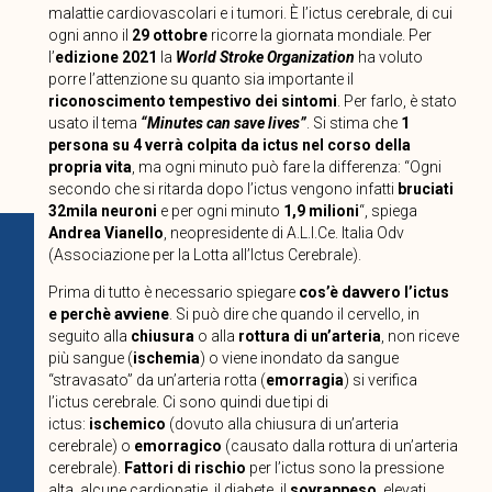
malattie cardiovascolari e i tumori. È l’ictus cerebrale, di cui
ogni anno il
29 ottobre
ricorre la giornata mondiale. Per
l’
edizione 2021
la
World Stroke Organization
ha voluto
porre l’attenzione su quanto sia importante il
riconoscimento tempestivo dei sintomi
. Per farlo, è stato
usato il tema
“Minutes can save lives”
. Si stima che
1
persona su 4 verrà colpita da ictus nel corso della
propria vita
, ma ogni minuto può fare la differenza: “Ogni
secondo che si ritarda dopo l’ictus vengono infatti
bruciati
32mila neuroni
e per ogni minuto
1,9 milioni
“, spiega
Andrea Vianello
, neopresidente di A.L.I.Ce. Italia Odv
(Associazione per la Lotta all’Ictus Cerebrale).
Prima di tutto è necessario spiegare
cos’è davvero l’ictus
e perchè avviene
. Si può dire che quando il cervello, in
seguito alla
chiusura
o alla
rottura di un’arteria
, non riceve
più sangue (
ischemia
) o viene inondato da sangue
“stravasato” da un’arteria rotta (
emorragia
) si verifica
l’ictus cerebrale. Ci sono quindi due tipi di
ictus:
ischemico
(dovuto alla chiusura di un’arteria
cerebrale) o
emorragico
(causato dalla rottura di un’arteria
cerebrale).
Fattori di rischio
per l’ictus sono la pressione
alta, alcune cardiopatie, il diabete, il
sovrappeso
, elevati