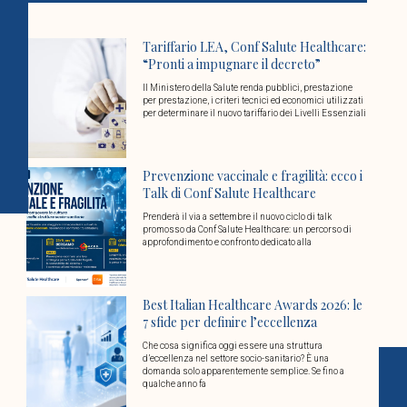
Tariffario LEA, Conf Salute Healthcare:
“Pronti a impugnare il decreto”
Il Ministero della Salute renda pubblici, prestazione
per prestazione, i criteri tecnici ed economici utilizzati
per determinare il nuovo tariffario dei Livelli Essenziali
Prevenzione vaccinale e fragilità: ecco i
Talk di Conf Salute Healthcare
Prenderà il via a settembre il nuovo ciclo di talk
promosso da Conf Salute Healthcare: un percorso di
approfondimento e confronto dedicato alla
Best Italian Healthcare Awards 2026: le
7 sfide per definire l’eccellenza
Che cosa significa oggi essere una struttura
d’eccellenza nel settore socio-sanitario? È una
domanda solo apparentemente semplice. Se fino a
qualche anno fa