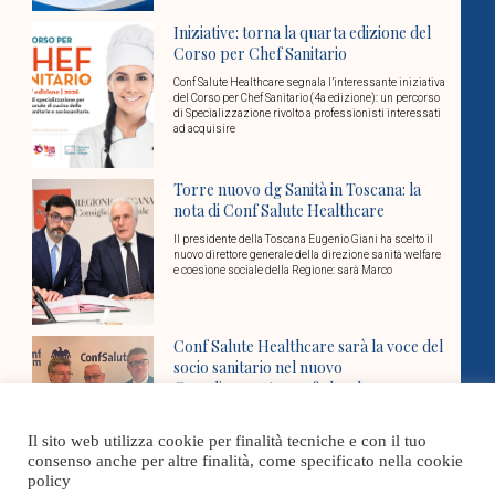
Iniziative: torna la quarta edizione del
Corso per Chef Sanitario
Conf Salute Healthcare segnala l’interessante iniziativa
del Corso per Chef Sanitario (4a edizione): un percorso
di Specializzazione rivolto a professionisti interessati
ad acquisire
Torre nuovo dg Sanità in Toscana: la
nota di Conf Salute Healthcare
Il presidente della Toscana Eugenio Giani ha scelto il
nuovo direttore generale della direzione sanità welfare
e coesione sociale della Regione: sarà Marco
Conf Salute Healthcare sarà la voce del
socio sanitario nel nuovo
Coordinamento confederale
L’8 luglio a Roma, nella sede nazionale di
Confcommercio, è nata Confsalute-Confcommercio, il
Il sito web utilizza cookie per finalità tecniche e con il tuo
coordinamento nazionale che riunisce le federazioni e
consenso anche per altre finalità, come specificato nella cookie
associazioni di categoria
policy