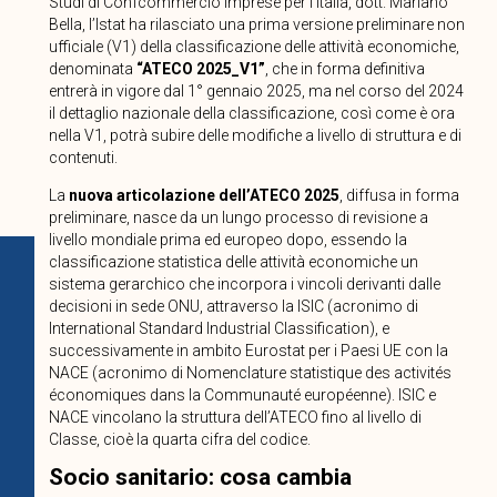
Studi di Confcommercio Imprese per l’Italia, dott. Mariano
Bella, l’Istat ha rilasciato una prima versione preliminare non
ufficiale (V1) della classificazione delle attività economiche,
denominata
“ATECO 2025_V1”
, che in forma definitiva
entrerà in vigore dal 1° gennaio 2025, ma nel corso del 2024
il dettaglio nazionale della classificazione, così come è ora
nella V1, potrà subire delle modifiche a livello di struttura e di
contenuti.
La
nuova articolazione dell’ATECO 2025
, diffusa in forma
preliminare, nasce da un lungo processo di revisione a
livello mondiale prima ed europeo dopo, essendo la
classificazione statistica delle attività economiche un
sistema gerarchico che incorpora i vincoli derivanti dalle
decisioni in sede ONU, attraverso la ISIC (acronimo di
International Standard Industrial Classification), e
successivamente in ambito Eurostat per i Paesi UE con la
NACE (acronimo di Nomenclature statistique des activités
économiques dans la Communauté européenne). ISIC e
NACE vincolano la struttura dell’ATECO fino al livello di
Classe, cioè la quarta cifra del codice.
Socio sanitario: cosa cambia