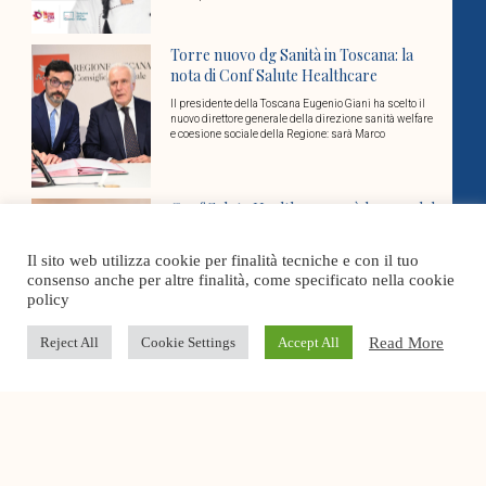
Torre nuovo dg Sanità in Toscana: la
nota di Conf Salute Healthcare
Il presidente della Toscana Eugenio Giani ha scelto il
nuovo direttore generale della direzione sanità welfare
e coesione sociale della Regione: sarà Marco
Conf Salute Healthcare sarà la voce del
socio sanitario nel nuovo
Coordinamento confederale
Il sito web utilizza cookie per finalità tecniche e con il tuo
consenso anche per altre finalità, come specificato nella cookie
L’8 luglio a Roma, nella sede nazionale di
Confcommercio, è nata Confsalute-Confcommercio, il
policy
coordinamento nazionale che riunisce le federazioni e
associazioni di categoria
Read More
Reject All
Cookie Settings
Accept All
Cover Stories
Dosi Unitarie Personalizzate: un tema
aperto per la rete territoriale