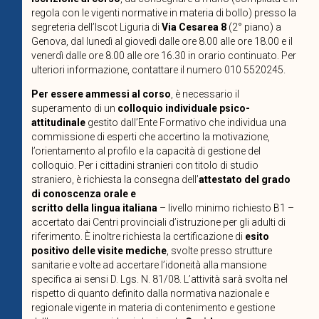
regola con le vigenti normative in materia di bollo) presso la
segreteria dell’Iscot Liguria di
Via Cesarea 8
(2° piano) a
Genova, dal lunedì al giovedì dalle ore 8.00 alle ore 18.00 e il
venerdì dalle ore 8.00 alle ore 16.30 in orario continuato. Per
ulteriori informazione, contattare il numero 010 5520245.
Per essere ammessi al corso
, è necessario il
superamento di un
colloquio individuale psico-
attitudinale
gestito dall’Ente Formativo che individua una
commissione di esperti che accertino la motivazione,
l’orientamento al profilo e la capacità di gestione del
colloquio. Per i cittadini stranieri con titolo di studio
straniero, è richiesta la consegna dell’
attestato del grado
di conoscenza orale e
scritto della lingua italiana
– livello minimo richiesto B1 –
accertato dai Centri provinciali d’istruzione per gli adulti di
riferimento. È inoltre richiesta la certificazione di
esito
positivo delle visite mediche
, svolte presso strutture
sanitarie e volte ad accertare l’idoneità alla mansione
specifica ai sensi D. Lgs. N. 81/08. L’attività sarà svolta nel
rispetto di quanto definito dalla normativa nazionale e
regionale vigente in materia di contenimento e gestione