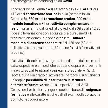
dell’emergenza epidemiologica da
Covid
.
Il corso di Iscot Liguria e Asl3 si articola in
1200 ore
, di cui
418 ore di
formazione teorica
in aula (sempre in via
Cesarea 8), 550 ore di
formazione pratica
, 200 ore di
modulo tematico
e 32 ore
attività complementare
. Le
lezioni
si terranno dal lunedì al giovedì dalle 08.30 alle 12.30
(possibile variazione con aggiunta di alcuni venerdì). Il
tirocinio è articolato in 7 ore giornaliere. Il
numero
massimo di assenze consentite
è di 120 ore (60 ore
nell’attività formativa teorica, 60 ore nell’attività formativa di
tirocinio).
L’attività di
tirocinio
si svolge sia in sedi ospedaliere, in sedi
extra-ospedaliere e in sedi che possano ospitare i tirocinanti
in servizi sociali territoriali (segretariato sociale, ATS, …).
Iscot Liguria è in grado di attivare tali percorsi usufruendo di
un’amplia
possibilità di inserimento in strutture
altamente formative
messe a disposizione di Asl3
Genovese. Le strutture vengono scelte in base alle
esigenze
formative
e alle caratteristiche dell’allievo in collaborazione
con tutor e coordinatore.