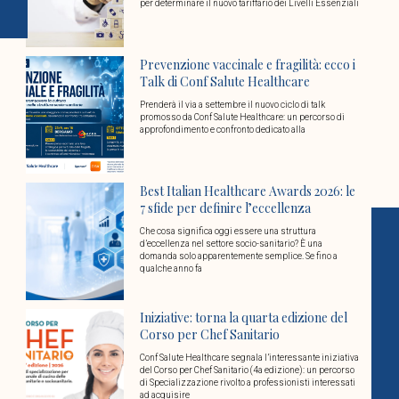
per determinare il nuovo tariffario dei Livelli Essenziali
Prevenzione vaccinale e fragilità: ecco i
Talk di Conf Salute Healthcare
Prenderà il via a settembre il nuovo ciclo di talk
promosso da Conf Salute Healthcare: un percorso di
approfondimento e confronto dedicato alla
Best Italian Healthcare Awards 2026: le
7 sfide per definire l’eccellenza
Che cosa significa oggi essere una struttura
d’eccellenza nel settore socio-sanitario? È una
domanda solo apparentemente semplice. Se fino a
qualche anno fa
Iniziative: torna la quarta edizione del
Corso per Chef Sanitario
Conf Salute Healthcare segnala l’interessante iniziativa
del Corso per Chef Sanitario (4a edizione): un percorso
di Specializzazione rivolto a professionisti interessati
ad acquisire