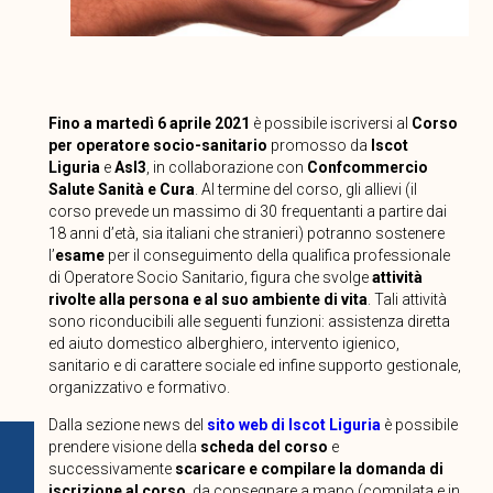
Fino a martedì 6 aprile 2021
è possibile iscriversi al
Corso
per operatore socio-sanitario
promosso da
Iscot
Liguria
e
Asl3
, in collaborazione con
Confcommercio
Salute Sanità e Cura
. Al termine del corso, gli allievi (il
corso prevede un massimo di 30 frequentanti a partire dai
18 anni d’età, sia italiani che stranieri) potranno sostenere
l’
esame
per il conseguimento della qualifica professionale
di Operatore Socio Sanitario, figura che svolge
attività
rivolte alla persona e al suo ambiente di vita
. Tali attività
sono riconducibili alle seguenti funzioni: assistenza diretta
ed aiuto domestico alberghiero, intervento igienico,
sanitario e di carattere sociale ed infine supporto gestionale,
organizzativo e formativo.
Dalla sezione news del
sito web di Iscot Liguria
è possibile
prendere visione della
scheda del corso
e
successivamente
scaricare e compilare la domanda di
iscrizione al corso
, da consegnare a mano (compilata e in