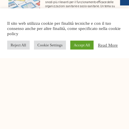
snodi più rilevanti per il funzionamento efficace delle
organizzazioni sanitarie e socio-sanitarie. Un tema su
Fotovoltaico per la Sanità Privata:
Il sito web utilizza cookie per finalità tecniche e con il tuo
vantaggi economici e di sostenibilità
consenso anche per altre finalità, come specificato nella cookie
policy
Il tema dell’energia sta assumendo un ruolo chiave nel
settore della sanità privata: da una parte l’esigenza di
garantire ogni giorno continuità di
Read More
Reject All
Cookie Settings
Accept All
Conto Termico 3.0: vantaggi e
opportunità per le strutture sanitarie e
socio sanitarie
Un’opportunità dedicata alla sanità privata e alle
strutture socio-sanitarie. Confcommercio Salute Sanità
e Cura ha siglato una nuova convenzione con Edison
NEXT, società
Incentivi per un settore socio-sanitario
più efficiente e sostenibile: Q&A sulla
nuova convenzione con Edison NEXT
Assicurare a ospiti e professionisti livelli ottimali di
comfort, sicurezza e prestazioni efficienti è una delle