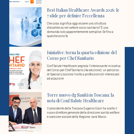
Best Italian Healthcare Awards 2026: le
7 sfide per definire l’eccellenza
Che cosa significa oggi essere una struttura
d’eccellenza nel settore socio-sanitario? È una
domanda solo apparentemente semplice. Se fino a
qualche anno fa
Iniziative: torna la quarta edizione del
Corso per Chef Sanitario
Conf Salute Healthcare segnala l’interessante iniziativa
del Corso per Chef Sanitario (4a edizione): un percorso
di Specializzazione rivolto a professionisti interessati
ad acquisire
Torre nuovo dg Sanità in Toscana: la
nota di Conf Salute Healthcare
Il presidente della Toscana Eugenio Giani ha scelto il
nuovo direttore generale della direzione sanità welfare
e coesione sociale della Regione: sarà Marco