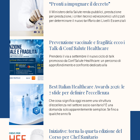
“Pronti a impugnare il decreto”
Il Ministero della Salute renda pubblici, prestazione
per prestazione, i criteri tecnici ed economici utilizzati
per determinare il nuovo tariffario dei Livelli Essenziali
Prevenzione vaccinale e fragilità: ecco i
Talk di Conf Salute Healthcare
Prenderà il via a settembre il nuovo ciclo di talk
promosso da Conf Salute Healthcare: un percorso di
approfondimento e confronto dedicato alla
Best Italian Healthcare Awards 2026: le
7 sfide per definire l’eccellenza
Che cosa significa oggi essere una struttura
d’eccellenza nel settore socio-sanitario? È una
domanda solo apparentemente semplice. Se fino a
qualche anno fa
Iniziative: torna la quarta edizione del
Corso per Chef Sanitario