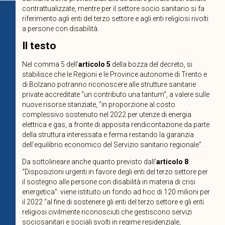
contrattualizzate, mentre per il settore socio sanitario si fa
riferimento agli enti del terzo settore e agli enti religiosi rivolti
a persone con disabilità.
Il testo
Nel comma 5 dell’
articolo 5
della bozza del decreto, si
stabilisce che le Regioni e le Province autonome di Trento e
di Bolzano potranno riconoscere alle strutture sanitarie
private accreditate “un contributo una tantum”, a valere sulle
nuove risorse stanziate, “in proporzione al costo
complessivo sostenuto nel 2022 per utenze di energia
elettrica e gas, a fronte di apposita rendicontazione da parte
della struttura interessata e ferma restando la garanzia
dell’equilibrio economico del Servizio sanitario regionale”.
Da sottolineare anche quanto previsto dall’
articolo 8
“Disposizioni urgenti in favore degli enti del terzo settore per
il sostegno alle persone con disabilità in materia di crisi
energetica”: viene istituito un fondo ad hoc di 120 milioni per
il 2022 “al fine di sostenere gli enti del terzo settore e gli enti
religiosi civilmente riconosciuti che gestiscono servizi
sociosanitari e sociali svolti in regime residenziale,