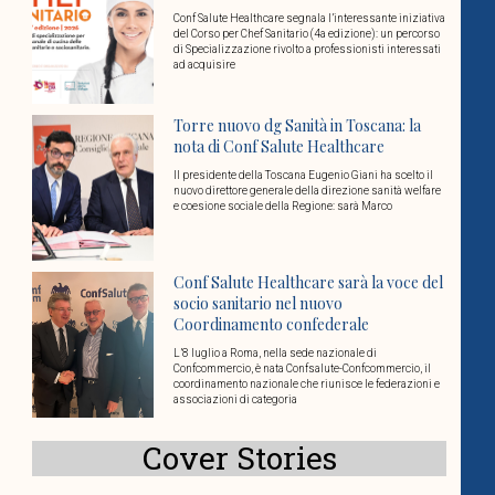
Conf Salute Healthcare segnala l’interessante iniziativa
del Corso per Chef Sanitario (4a edizione): un percorso
di Specializzazione rivolto a professionisti interessati
ad acquisire
Torre nuovo dg Sanità in Toscana: la
nota di Conf Salute Healthcare
Il presidente della Toscana Eugenio Giani ha scelto il
nuovo direttore generale della direzione sanità welfare
e coesione sociale della Regione: sarà Marco
Conf Salute Healthcare sarà la voce del
socio sanitario nel nuovo
Coordinamento confederale
L’8 luglio a Roma, nella sede nazionale di
Confcommercio, è nata Confsalute-Confcommercio, il
coordinamento nazionale che riunisce le federazioni e
associazioni di categoria
Cover Stories