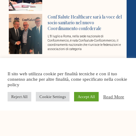
Conf Salute Healthcare sarà la voce del
socio sanitario nel nuovo
Coordinamento confederale
L’8 luglio a Roma, nella sede nazionale di
Confcommercio, è nata Confsalute-Confcommercio, il
coordinamento nazionale che riunisce le federazioni e
associazioni di categoria
Cover Stories
Il sito web utilizza cookie per finalità tecniche e con il tuo
consenso anche per altre finalità, come specificato nella cookie
Dosi Unitarie Personalizzate: un tema
policy
aperto per la rete territoriale
Read More
Reject All
Cookie Settings
Accept All
E’ sempre rilevante l’attenzione che Conf Salute
Healthcare dedica al tema delle Dosi Unitarie
Personalizzate (DUP), già al centro di diversi momenti
di
Governare la complessità in sanità: la
gestione per processi come leva