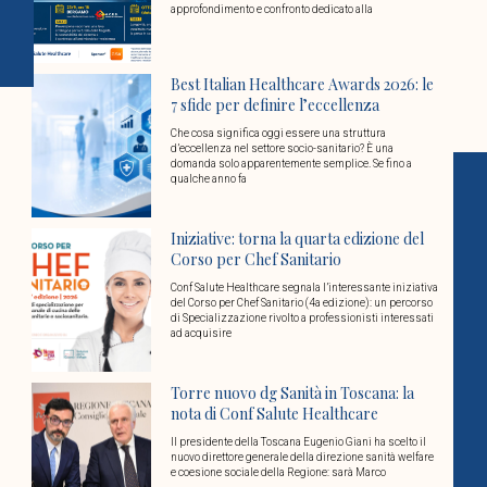
approfondimento e confronto dedicato alla
Best Italian Healthcare Awards 2026: le
7 sfide per definire l’eccellenza
Che cosa significa oggi essere una struttura
d’eccellenza nel settore socio-sanitario? È una
domanda solo apparentemente semplice. Se fino a
qualche anno fa
Iniziative: torna la quarta edizione del
Corso per Chef Sanitario
Conf Salute Healthcare segnala l’interessante iniziativa
del Corso per Chef Sanitario (4a edizione): un percorso
di Specializzazione rivolto a professionisti interessati
ad acquisire
Torre nuovo dg Sanità in Toscana: la
nota di Conf Salute Healthcare
Il presidente della Toscana Eugenio Giani ha scelto il
nuovo direttore generale della direzione sanità welfare
e coesione sociale della Regione: sarà Marco