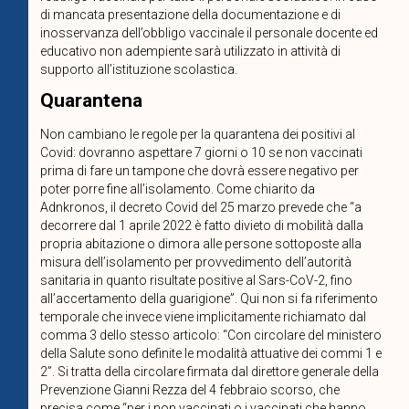
di mancata presentazione della documentazione e di
inosservanza dell’obbligo vaccinale il personale docente ed
educativo non adempiente sarà utilizzato in attività di
supporto all’istituzione scolastica.
Quarantena
Non cambiano le regole per la quarantena dei positivi al
Covid: dovranno aspettare 7 giorni o 10 se non vaccinati
prima di fare un tampone che dovrà essere negativo per
poter porre fine all’isolamento. Come chiarito da
Adnkronos, il decreto Covid del 25 marzo prevede che “a
decorrere dal 1 aprile 2022 è fatto divieto di mobilità dalla
propria abitazione o dimora alle persone sottoposte alla
misura dell’isolamento per provvedimento dell’autorità
sanitaria in quanto risultate positive al Sars-CoV-2, fino
all’accertamento della guarigione”. Qui non si fa riferimento
temporale che invece viene implicitamente richiamato dal
comma 3 dello stesso articolo: “Con circolare del ministero
della Salute sono definite le modalità attuative dei commi 1 e
2”. Si tratta della circolare firmata dal direttore generale della
Prevenzione Gianni Rezza del 4 febbraio scorso, che
precisa come “per i non vaccinati o i vaccinati che hanno