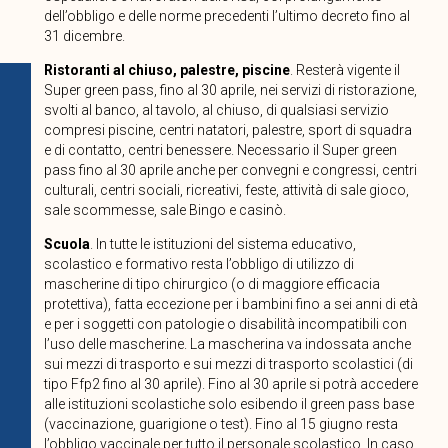
dell’obbligo e delle norme precedenti l’ultimo decreto fino al
31 dicembre.
Ristoranti al chiuso, palestre, piscine
. Resterà vigente il
Super green pass, fino al 30 aprile, nei servizi di ristorazione,
svolti al banco, al tavolo, al chiuso, di qualsiasi servizio
compresi piscine, centri natatori, palestre, sport di squadra
e di contatto, centri benessere. Necessario il Super green
pass fino al 30 aprile anche per convegni e congressi, centri
culturali, centri sociali, ricreativi, feste, attività di sale gioco,
sale scommesse, sale Bingo e casinò.
Scuola
. In tutte le istituzioni del sistema educativo,
scolastico e formativo resta l’obbligo di utilizzo di
mascherine di tipo chirurgico (o di maggiore efficacia
protettiva), fatta eccezione per i bambini fino a sei anni di età
e per i soggetti con patologie o disabilità incompatibili con
l’uso delle mascherine. La mascherina va indossata anche
sui mezzi di trasporto e sui mezzi di trasporto scolastici (di
tipo Ffp2 fino al 30 aprile). Fino al 30 aprile si potrà accedere
alle istituzioni scolastiche solo esibendo il green pass base
(vaccinazione, guarigione o test). Fino al 15 giugno resta
l’obbligo vaccinale per tutto il personale scolastico. In caso