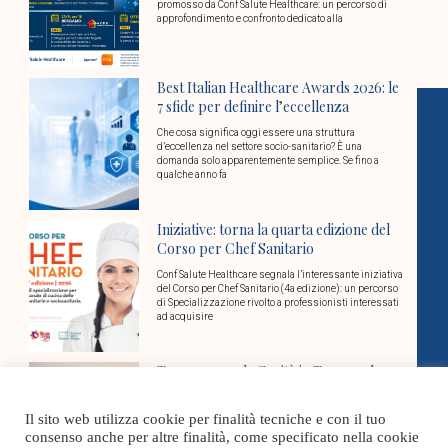
promosso da Conf Salute Healthcare: un percorso di
approfondimento e confronto dedicato alla
Best Italian Healthcare Awards 2026: le
7 sfide per definire l’eccellenza
Che cosa significa oggi essere una struttura
d’eccellenza nel settore socio-sanitario? È una
domanda solo apparentemente semplice. Se fino a
qualche anno fa
Iniziative: torna la quarta edizione del
Corso per Chef Sanitario
Conf Salute Healthcare segnala l’interessante iniziativa
del Corso per Chef Sanitario (4a edizione): un percorso
di Specializzazione rivolto a professionisti interessati
ad acquisire
Torre nuovo dg Sanità in Toscana: la
nota di Conf Salute Healthcare
Il sito web utilizza cookie per finalità tecniche e con il tuo
Il presidente della Toscana Eugenio Giani ha scelto il
nuovo direttore generale della direzione sanità welfare
consenso anche per altre finalità, come specificato nella cookie
e coesione sociale della Regione: sarà Marco