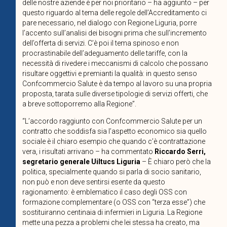
delle nostre aziende è per noi prioritario – ha aggiunto – per
questo riguardo al tema delle regole dell’Accreditamento ci
pare necessario, nel dialogo con Regione Liguria, porre
l’accento sull’analisi dei bisogni prima che sull’incremento
dell’offerta di servizi. C’è poi il tema spinoso e non
procrastinabile dell’adeguamento delle tariffe, con la
necessità di rivedere i meccanismi di calcolo che possano
risultare oggettivi e premianti la qualità: in questo senso
Confcommercio Salute è da tempo al lavoro su una propria
proposta, tarata sulle diverse tipologie di servizi offerti, che
a breve sottoporremo alla Regione”.
“L’accordo raggiunto con Confcommercio Salute per un
contratto che soddisfa sia l’aspetto economico sia quello
sociale è il chiaro esempio che quando c’è contrattazione
vera, i risultati arrivano – ha commentato
Riccardo Serri,
segretario generale Uiltucs Liguria
– È chiaro però che la
politica, specialmente quando si parla di socio sanitario,
non può e non deve sentirsi esente da questo
ragionamento: è emblematico il caso degli OSS con
formazione complementare (o OSS con “terza esse”) che
sostituiranno centinaia di infermieri in Liguria. La Regione
mette una pezza a problemi che lei stessa ha creato, ma