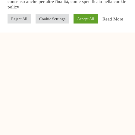
consenso anche per altre finalità, come specificato nella cookie
policy
Conf Salute Healthcare sarà la voce del
Read More
Reject All
Cookie Settings
Accept All
socio sanitario nel nuovo
Coordinamento confederale
L’8 luglio a Roma, nella sede nazionale di
Confcommercio, è nata Confsalute-Confcommercio, il
coordinamento nazionale che riunisce le federazioni e
associazioni di categoria
Cover Stories
Dosi Unitarie Personalizzate: un tema
aperto per la rete territoriale
E’ sempre rilevante l’attenzione che Conf Salute
Healthcare dedica al tema delle Dosi Unitarie
Personalizzate (DUP), già al centro di diversi momenti
di
Governare la complessità in sanità: la
gestione per processi come leva