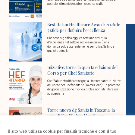
approfondimento e confronto dedicato alla
Best Italian Healthcare Awards 2026: le
7 sfide per definire l’eccellenza
Che cosa significa oggi essere una struttura
d’eccellenza nel settore socio-sanitario? È una
domanda solo apparentemente semplice. Se fino a
qualche anno fa
Iniziative: torna la quarta edizione del
Corso per Chef Sanitario
Conf Salute Healthcare segnala l’interessante iniziativa
del Corso per Chef Sanitario (4a edizione): un percorso
di Specializzazione rivolto a professionisti interessati
ad acquisire
Torre nuovo dg Sanità in Toscana: la
nota di Conf Salute Healthcare
Il presidente della Toscana Eugenio Giani ha scelto il
nuovo direttore generale della direzione sanità welfare
Il sito web utilizza cookie per finalità tecniche e con il tuo
e coesione sociale della Regione: sarà Marco