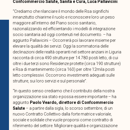
Confcommercio Salute, Sanità e Cura, Luca Pallavicini
.
“Crediamo che rilanciare il mondo delle Rsa significhi
innanzitutto chiarirne il ruolo e riconoscere loro un peso
maggiore all’interno del Piano socio sanitario,
razionalizzando ed efficientando i modelli di integrazione
socio sanitaria ad oggi contenuti nel documento. – ha
aggiunto Pallavicini – Occorrerà poi lavorare insieme per
elevare la qualità dei servizi. Oggi la sommatoria delle
declinazioni delle realtà operanti nel settore anziani in Liguria
racconta di circa 490 strutture per 14.780 posti letto, di cui
oltre i due terzi sono Residenze protette (circa 190 strutture)
e Rsa di mantenimento (circa 160) per oltre 12mila posti
letto complessivi. Occorrono investimenti adeguati sulle
strutture, sui loro servizi e sul personale”.
“In questo senso crediamo che il contributo della nostra
organizzazione sia stato e possa essere importante – ha
aggiunto
Paolo Veardo, direttore di Confcommercio
Salute
– a partire dalla sigla, lo scorso settembre, di un
nuovo Contratto Collettivo dalla forte matrice valoriale,
sociale e solidale che vuole proporsi come contratto di
riferimento del settore. Migliorare qualità e organizzazione