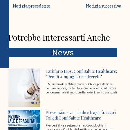
Notizia precedente
Notizia successiva
Potrebbe Interessarti Anche
News
Tariffario LEA, Conf Salute Healthcare:
“Pronti a impugnare il decreto”
Il Ministero della Salute renda pubblici, prestazione
per prestazione, i criteri tecnici ed economici utilizzati
per determinare il nuovo tariffario dei Livelli Essenziali
Prevenzione vaccinale e fragilità: ecco i
Talk di Conf Salute Healthcare
Prenderà il via a settembre il nuovo ciclo di talk
promosso da Conf Salute Healthcare: un percorso di