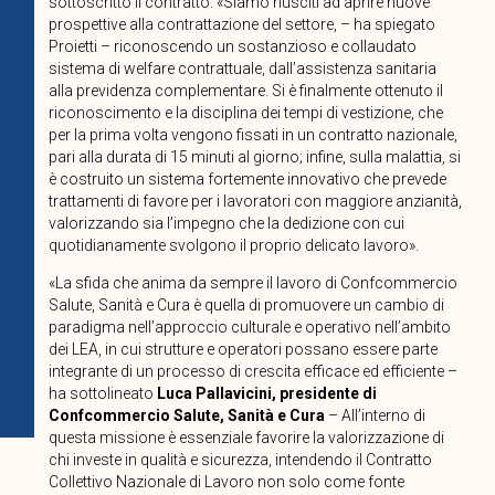
sottoscritto il contratto. «Siamo riusciti ad aprire nuove
prospettive alla contrattazione del settore, – ha spiegato
Proietti – riconoscendo un sostanzioso e collaudato
sistema di welfare contrattuale, dall’assistenza sanitaria
alla previdenza complementare. Si è finalmente ottenuto il
riconoscimento e la disciplina dei tempi di vestizione, che
per la prima volta vengono fissati in un contratto nazionale,
pari alla durata di 15 minuti al giorno; infine, sulla malattia, si
è costruito un sistema fortemente innovativo che prevede
trattamenti di favore per i lavoratori con maggiore anzianità,
valorizzando sia l’impegno che la dedizione con cui
quotidianamente svolgono il proprio delicato lavoro».
«La sfida che anima da sempre il lavoro di Confcommercio
Salute, Sanità e Cura è quella di promuovere un cambio di
paradigma nell’approccio culturale e operativo nell’ambito
dei LEA, in cui strutture e operatori possano essere parte
integrante di un processo di crescita efficace ed efficiente –
ha sottolineato
Luca Pallavicini, presidente di
Confcommercio Salute, Sanità e Cura
– All’interno di
questa missione è essenziale favorire la valorizzazione di
chi investe in qualità e sicurezza, intendendo il Contratto
Collettivo Nazionale di Lavoro non solo come fonte