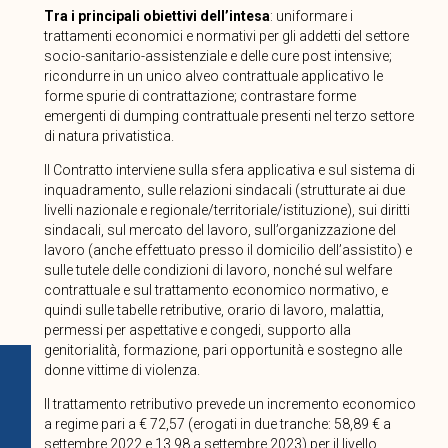
Tra i principali obiettivi dell’intesa
: uniformare i
trattamenti economici e normativi per gli addetti del settore
socio-sanitario-assistenziale e delle cure post intensive;
ricondurre in un unico alveo contrattuale applicativo le
forme spurie di contrattazione; contrastare forme
emergenti di dumping contrattuale presenti nel terzo settore
di natura privatistica.
Il Contratto interviene sulla sfera applicativa e sul sistema di
inquadramento, sulle relazioni sindacali (strutturate ai due
livelli nazionale e regionale/territoriale/istituzione), sui diritti
sindacali, sul mercato del lavoro, sull’organizzazione del
lavoro (anche effettuato presso il domicilio dell’assistito) e
sulle tutele delle condizioni di lavoro, nonché sul welfare
contrattuale e sul trattamento economico normativo, e
quindi sulle tabelle retributive, orario di lavoro, malattia,
permessi per aspettative e congedi, supporto alla
genitorialità, formazione, pari opportunità e sostegno alle
donne vittime di violenza.
Il trattamento retributivo prevede un incremento economico
a regime pari a € 72,57 (erogati in due tranche: 58,89 € a
settembre 2022 e 13,98 a settembre 2023) per il livello