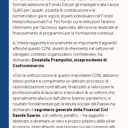
formale adesione al Fondo Est per gli impiegati e alla cassa
QuAS per i quadri, a parità di contribuzione e di
nomenclatori già in vigore; le parti individuano nel Fondo
Interprofessionale For.Te il fondo cui le istituzioni faranno
riferimento per l’accesso agevolato alle risorse destinate al
finanziamento di programmi per la formazione continua.
«L’intesa raggiunta è sicuramente un importante traguardo
affinché questo CCNL diventi di riferimento nel settore nel
variegato contesto organizzativo confederale»,
ha
dichiarato
Donatella Prampolini, vicepresidente di
Confcommercio
.
«Con la sottoscrizione di questo importante CCNL abbiamo
inteso portare a compimento un delicato processo di
razionalizzazione contrattuale, finalizzato a valorizzare le
professionalità di lavoratrici e lavoratori di un settore che,
specialmente alla luce dell’ultimo biennio pandemico, è
risultato fondamentale per la tenuta sociale del Paese» ha
dichiarato il
segretario generale della Fisascat Cisl
Davide Guarini
. «Un settore, peraltro, – ha aggiunto –
destinato a diventare un vero e proprio pilastro della silver
economy, intercettando quei bisogni sociali connessi alle