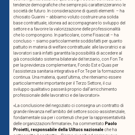
tendenze demografiche che sempre più caratterizzeranno le
società de futuro. In considerazione di questi elementi
– ha
chiosato Guarini – abbiamo voluto costruire una solida
base contrattuale, idonea ad accompagnare lo sviluppo del
settore e a favorire la valorizzazione delle professionalità
che lo compongono. In particolare, come Fisascat – ha
concluso – siamo particolarmente soddisfatti per quanto
pattuito in materia di welfare contrattuale: alle lavoratrici e ai
lavoratori sarà infatti garantita la possibilità di accedere al
già consolidato sistema bilaterale del terziario, con Fon.Te
per la previdenza complementare, Fondo Est e Quas per
l’assistenza sanitaria integrativa e For.Te per la formazione
continua. Una materia, quest’ultima, che riteniamo essere
particolarmente importante per il Terzo Settore, il cui
sviluppo qualitativo passerà proprio dall’arricchimento
professionale delle lavoratrici e dei lavoratori».
«La conclusione del negoziato ci consegna un contratto di
grande rilevanza nell’ambito del settore socio-assistenziale,
fondamentale sia per i contenuti che per la rappresentatività
delle organizzazioni firmatarie», ha commentato
Paolo
Proietti, responsabile della Uiltucs nazionale
che ha