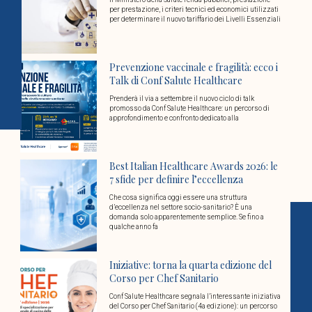
per prestazione, i criteri tecnici ed economici utilizzati
per determinare il nuovo tariffario dei Livelli Essenziali
Prevenzione vaccinale e fragilità: ecco i
Talk di Conf Salute Healthcare
Prenderà il via a settembre il nuovo ciclo di talk
promosso da Conf Salute Healthcare: un percorso di
approfondimento e confronto dedicato alla
Best Italian Healthcare Awards 2026: le
7 sfide per definire l’eccellenza
Che cosa significa oggi essere una struttura
d’eccellenza nel settore socio-sanitario? È una
domanda solo apparentemente semplice. Se fino a
qualche anno fa
Iniziative: torna la quarta edizione del
Corso per Chef Sanitario
Conf Salute Healthcare segnala l’interessante iniziativa
del Corso per Chef Sanitario (4a edizione): un percorso