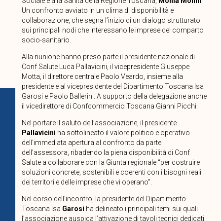
Sociale e alla Sanità della Regione Toscana,
Monia Monni
.
Un confronto avviato in un clima di disponibilità e
collaborazione, che segna l’inizio di un dialogo strutturato
sui principali nodi che interessano le imprese del comparto
socio-sanitario.
Alla riunione hanno preso parte il presidente nazionale di
Conf Salute Luca Pallavicini, il vicepresidente Giuseppe
Motta, il direttore centrale Paolo Veardo, insieme alla
presidente e al vicepresidente del Dipartimento Toscana Isa
Garosi e Paolo Ballerini. A supporto della delegazione anche
il vicedirettore di Confcommercio Toscana Gianni Picchi.
Nel portare il saluto dell’associazione, il presidente
Pallavicini
ha sottolineato il valore politico e operativo
dell’immediata apertura al confronto da parte
dell’assessora, ribadendo la piena disponibilità di Conf
Salute a collaborare con la Giunta regionale “per costruire
soluzioni concrete, sostenibili e coerenti con i bisogni reali
dei territori e delle imprese che vi operano”.
Nel corso dell’incontro, la presidente del Dipartimento
Toscana Isa
Garosi
ha delineato i principali temi sui quali
l’associazione auspica l’attivazione di tavoli tecnici dedicati: