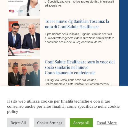
di Specializzazione rivolto a professionisti interessati
ad acquisire
Torre nuovo dg Sanità in Toscana: la
nota di Conf Salute Healthcare
Il presidente della Toscana Eugenio Giani ha scelto il
nuovo direttore generale della direzione sanità welfare
e coesione sociale della Regione: sarà Marco
Conf Salute Healthcare sarà la voce del
socio sanitario nel nuovo
Coordinamento confederale
L’8 luglio a Roma, nella sede nazionale di
Confcommercio, è nata Confsalute-Confcommercio, il
coordinamento nazionale che riunisce le federazioni e
associazioni di categoria
Il sito web utilizza cookie per finalità tecniche e con il tuo
Cover Stories
consenso anche per altre finalità, come specificato nella cookie
policy
Read More
Reject All
Cookie Settings
Accept All
Dosi Unitarie Personalizzate: un tema