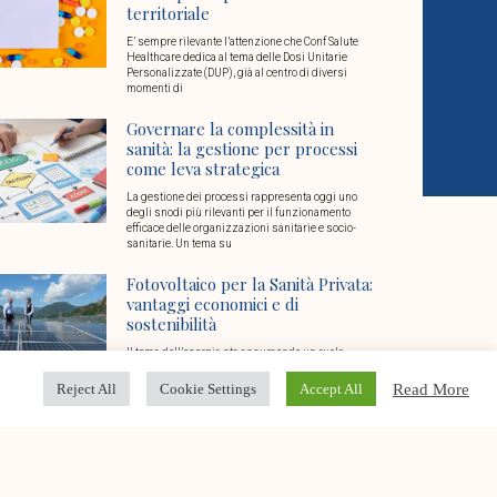
territoriale
E’ sempre rilevante l’attenzione che Conf Salute
Healthcare dedica al tema delle Dosi Unitarie
Personalizzate (DUP), già al centro di diversi
momenti di
Governare la complessità in
sanità: la gestione per processi
come leva strategica
La gestione dei processi rappresenta oggi uno
degli snodi più rilevanti per il funzionamento
efficace delle organizzazioni sanitarie e socio-
sanitarie. Un tema su
Fotovoltaico per la Sanità Privata:
vantaggi economici e di
sostenibilità
Il tema dell’energia sta assumendo un ruolo
chiave nel settore della sanità privata: da una parte
l’esigenza di garantire ogni giorno continuità di
Read More
Reject All
Cookie Settings
Accept All
Conto Termico 3.0: vantaggi e
opportunità per le strutture
sanitarie e socio sanitarie
Un’opportunità dedicata alla sanità privata e alle