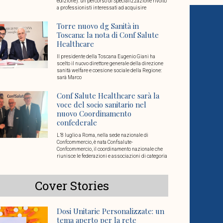
edizione): un percorso di Specializzazione rivolto
a professionisti interessati ad acquisire
Torre nuovo dg Sanità in
Toscana: la nota di Conf Salute
Healthcare
Il presidente della Toscana Eugenio Giani ha
scelto il nuovo direttore generale della direzione
sanità welfare e coesione sociale della Regione:
sarà Marco
Conf Salute Healthcare sarà la
voce del socio sanitario nel
nuovo Coordinamento
confederale
L’8 luglio a Roma, nella sede nazionale di
Confcommercio, è nata Confsalute-
Confcommercio, il coordinamento nazionale che
riunisce le federazioni e associazioni di categoria
Cover Stories
Dosi Unitarie Personalizzate: un
tema aperto per la rete