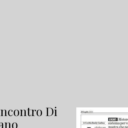
’incontro Di
lano