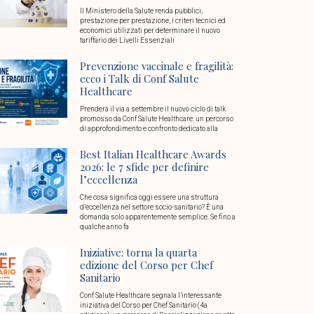
Il Ministero della Salute renda pubblici,
prestazione per prestazione, i criteri tecnici ed
economici utilizzati per determinare il nuovo
tariffario dei Livelli Essenziali
Prevenzione vaccinale e fragilità:
ecco i Talk di Conf Salute
Healthcare
Prenderà il via a settembre il nuovo ciclo di talk
promosso da Conf Salute Healthcare: un percorso
di approfondimento e confronto dedicato alla
Best Italian Healthcare Awards
2026: le 7 sfide per definire
l’eccellenza
Che cosa significa oggi essere una struttura
d’eccellenza nel settore socio-sanitario? È una
domanda solo apparentemente semplice. Se fino a
qualche anno fa
Iniziative: torna la quarta
edizione del Corso per Chef
Sanitario
Conf Salute Healthcare segnala l’interessante
iniziativa del Corso per Chef Sanitario (4a