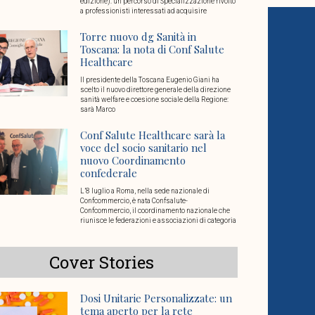
edizione): un percorso di Specializzazione rivolto
a professionisti interessati ad acquisire
Torre nuovo dg Sanità in
Toscana: la nota di Conf Salute
Healthcare
Il presidente della Toscana Eugenio Giani ha
scelto il nuovo direttore generale della direzione
sanità welfare e coesione sociale della Regione:
sarà Marco
Conf Salute Healthcare sarà la
voce del socio sanitario nel
nuovo Coordinamento
confederale
L’8 luglio a Roma, nella sede nazionale di
Confcommercio, è nata Confsalute-
Confcommercio, il coordinamento nazionale che
riunisce le federazioni e associazioni di categoria
Cover Stories
Dosi Unitarie Personalizzate: un
tema aperto per la rete