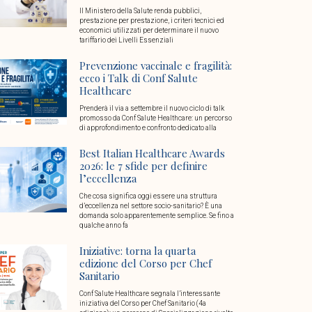
Il Ministero della Salute renda pubblici,
prestazione per prestazione, i criteri tecnici ed
economici utilizzati per determinare il nuovo
tariffario dei Livelli Essenziali
Prevenzione vaccinale e fragilità:
ecco i Talk di Conf Salute
Healthcare
Prenderà il via a settembre il nuovo ciclo di talk
promosso da Conf Salute Healthcare: un percorso
di approfondimento e confronto dedicato alla
Best Italian Healthcare Awards
2026: le 7 sfide per definire
l’eccellenza
Che cosa significa oggi essere una struttura
d’eccellenza nel settore socio-sanitario? È una
domanda solo apparentemente semplice. Se fino a
qualche anno fa
Iniziative: torna la quarta
edizione del Corso per Chef
Sanitario
Conf Salute Healthcare segnala l’interessante
iniziativa del Corso per Chef Sanitario (4a