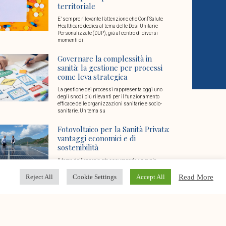
territoriale
E’ sempre rilevante l’attenzione che Conf Salute
Healthcare dedica al tema delle Dosi Unitarie
Personalizzate (DUP), già al centro di diversi
momenti di
Governare la complessità in
sanità: la gestione per processi
come leva strategica
La gestione dei processi rappresenta oggi uno
degli snodi più rilevanti per il funzionamento
efficace delle organizzazioni sanitarie e socio-
sanitarie. Un tema su
Fotovoltaico per la Sanità Privata:
vantaggi economici e di
sostenibilità
Il tema dell’energia sta assumendo un ruolo
chiave nel settore della sanità privata: da una parte
l’esigenza di garantire ogni giorno continuità di
Read More
Reject All
Cookie Settings
Accept All
Conto Termico 3.0: vantaggi e
opportunità per le strutture
sanitarie e socio sanitarie
Un’opportunità dedicata alla sanità privata e alle