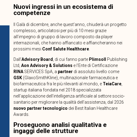
Nuovi ingressi in un ecosistema di
competenze
Il Galà di dicembre, anche quest’anno, chiuderà un progetto
complesso, articolatosi per più di 10 mesi grazie
all’impegno di gruppo di lavoro composto da player
internazionali, che hanno affiancato e affiancheranno nei
prossimi mesi
Conf Salute Healthcare
.
Dall’
Advisory Board
, di cui fanno parte
Plimsoll
Publishing
Ltd,
Aon Advisory & Solutions
e l’Ente di Certificazione
RINA
SERVICES SpA, a
partner
di assoluto livello come
GSK
(GlaxoSmithKline), multinazionale farmaceutica e
biofarmaceutica fra le più rilevanti al mondo, e
TeiaCare
,
startup italiana fondata nel 2018 specializzata
nell’applicazione dell’intelligenza artificiale al settore socio-
sanitario per migliorare la qualità dell’assistenza, dal 2026
nuovo
partner tecnologico
dei Best Italian Healthcare
Awards.
Proseguono analisi qualitativa e
ingaggi delle strutture