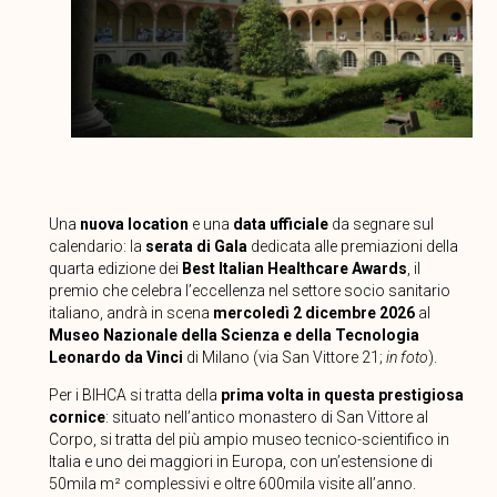
Una
nuova location
e una
data ufficiale
da segnare sul
calendario: la
serata di Gala
dedicata alle premiazioni della
quarta edizione dei
Best Italian Healthcare Awards
, il
premio che celebra l’eccellenza nel settore socio sanitario
italiano, andrà in scena
mercoledì 2 dicembre 2026
al
Museo Nazionale della Scienza e della Tecnologia
Leonardo da Vinci
di Milano (via San Vittore 21;
in foto
).
Per i BIHCA si tratta della
prima volta in questa prestigiosa
cornice
: situato nell’antico monastero di San Vittore al
Corpo, si tratta del più ampio museo tecnico-scientifico in
Italia e uno dei maggiori in Europa, con un’estensione di
50mila m² complessivi e oltre 600mila visite all’anno.