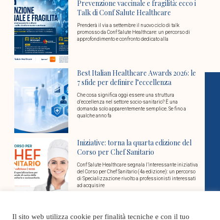
Prevenzione vaccinale e fragilità: ecco i
Talk di Conf Salute Healthcare
Prenderà il via a settembre il nuovo ciclo di talk
promosso da Conf Salute Healthcare: un percorso di
approfondimento e confronto dedicato alla
Best Italian Healthcare Awards 2026: le
7 sfide per definire l’eccellenza
Che cosa significa oggi essere una struttura
d’eccellenza nel settore socio-sanitario? È una
domanda solo apparentemente semplice. Se fino a
qualche anno fa
Iniziative: torna la quarta edizione del
Corso per Chef Sanitario
Conf Salute Healthcare segnala l’interessante iniziativa
del Corso per Chef Sanitario (4a edizione): un percorso
di Specializzazione rivolto a professionisti interessati
ad acquisire
Torre nuovo dg Sanità in Toscana: la
Il sito web utilizza cookie per finalità tecniche e con il tuo