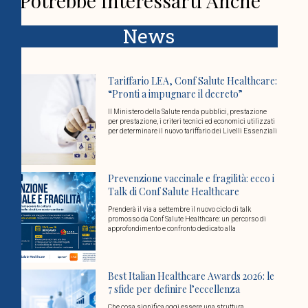
Potrebbe Interessarti Anche
News
Tariffario LEA, Conf Salute Healthcare:
“Pronti a impugnare il decreto”
Il Ministero della Salute renda pubblici, prestazione
per prestazione, i criteri tecnici ed economici utilizzati
per determinare il nuovo tariffario dei Livelli Essenziali
Prevenzione vaccinale e fragilità: ecco i
Talk di Conf Salute Healthcare
Prenderà il via a settembre il nuovo ciclo di talk
promosso da Conf Salute Healthcare: un percorso di
approfondimento e confronto dedicato alla
Best Italian Healthcare Awards 2026: le
7 sfide per definire l’eccellenza
Che cosa significa oggi essere una struttura