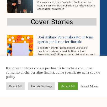
Confcommercio, è nata Confsalute-Confcommercio, il
coordinamento nazionale che riunisce le federazioni e
associazioni di categoria
Cover Stories
Dosi Unitarie Personalizzate: un tema
aperto per la rete territoriale
E’ sempre rilevante l’attenzione che Conf Salute
Healthcare dedica al tema delle Dosi Unitarie
Personalizzate (DUP), già al centro di diversi momenti
di
Il sito web utilizza cookie per finalità tecniche e con il tuo
Governare la complessità in sanità: la
consenso anche per altre finalità, come specificato nella cookie
gestione per processi come leva
policy
strategica
Read More
Reject All
Cookie Settings
Accept All
La gestione dei processi rappresenta oggi uno degli
snodi più rilevanti per il funzionamento efficace delle
organizzazioni sanitarie e socio-sanitarie. Un tema su
Fotovoltaico per la Sanità Privata: