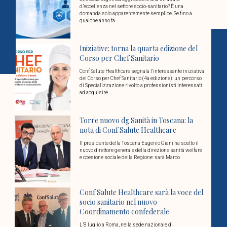
d’eccellenza nel settore socio-sanitario? È una
domanda solo apparentemente semplice. Se fino a
qualche anno fa
Iniziative: torna la quarta edizione del
Corso per Chef Sanitario
Conf Salute Healthcare segnala l’interessante iniziativa
del Corso per Chef Sanitario (4a edizione): un percorso
di Specializzazione rivolto a professionisti interessati
ad acquisire
Torre nuovo dg Sanità in Toscana: la
nota di Conf Salute Healthcare
Il presidente della Toscana Eugenio Giani ha scelto il
nuovo direttore generale della direzione sanità welfare
e coesione sociale della Regione: sarà Marco
Conf Salute Healthcare sarà la voce del
socio sanitario nel nuovo
Coordinamento confederale
L’8 luglio a Roma, nella sede nazionale di