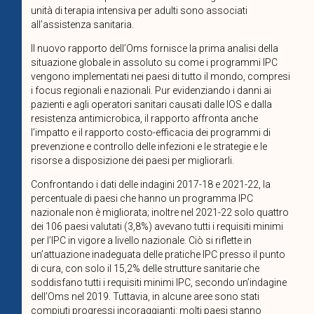
unità di terapia intensiva per adulti sono associati
all’assistenza sanitaria.
Il nuovo rapporto dell’Oms fornisce la prima analisi della
situazione globale in assoluto su come i programmi IPC
vengono implementati nei paesi di tutto il mondo, compresi
i focus regionali e nazionali. Pur evidenziando i danni ai
pazienti e agli operatori sanitari causati dalle IOS e dalla
resistenza antimicrobica, il rapporto affronta anche
l’impatto e il rapporto costo-efficacia dei programmi di
prevenzione e controllo delle infezioni e le strategie e le
risorse a disposizione dei paesi per migliorarli.
Confrontando i dati delle indagini 2017-18 e 2021-22, la
percentuale di paesi che hanno un programma IPC
nazionale non è migliorata; inoltre nel 2021-22 solo quattro
dei 106 paesi valutati (3,8%) avevano tutti i requisiti minimi
per l’IPC in vigore a livello nazionale. Ciò si riflette in
un’attuazione inadeguata delle pratiche IPC presso il punto
di cura, con solo il 15,2% delle strutture sanitarie che
soddisfano tutti i requisiti minimi IPC, secondo un’indagine
dell’Oms nel 2019. Tuttavia, in alcune aree sono stati
compiuti progressi incoraggianti: molti paesi stanno