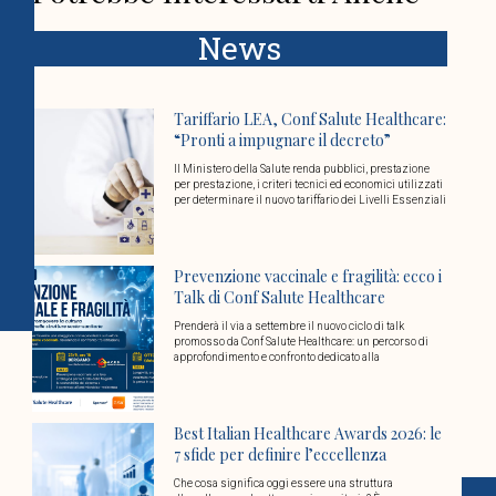
News
Tariffario LEA, Conf Salute Healthcare:
“Pronti a impugnare il decreto”
Il Ministero della Salute renda pubblici, prestazione
per prestazione, i criteri tecnici ed economici utilizzati
per determinare il nuovo tariffario dei Livelli Essenziali
Prevenzione vaccinale e fragilità: ecco i
Talk di Conf Salute Healthcare
Prenderà il via a settembre il nuovo ciclo di talk
promosso da Conf Salute Healthcare: un percorso di
approfondimento e confronto dedicato alla
Best Italian Healthcare Awards 2026: le
7 sfide per definire l’eccellenza
Che cosa significa oggi essere una struttura