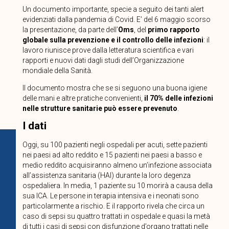
Un documento importante, specie a seguito dei tanti alert
evidenziati dalla pandemia di Covid. E’ del 6 maggio scorso
la presentazione, da parte dell’
Oms
, del
primo rapporto
globale sulla prevenzione e il controllo delle infezioni
: il
lavoro riunisce prove dalla letteratura scientifica e vari
rapporti e nuovi dati dagli studi dell’Organizzazione
mondiale della Sanità.
Il documento mostra che se si seguono una buona igiene
delle mani e altre pratiche convenienti,
il 70% delle infezioni
nelle strutture sanitarie può essere prevenuto
.
I dati
Oggi, su 100 pazienti negli ospedali per acuti, sette pazienti
nei paesi ad alto reddito e 15 pazienti nei paesi a basso e
medio reddito acquisiranno almeno un’infezione associata
all’assistenza sanitaria (HAI) durante la loro degenza
ospedaliera. In media, 1 paziente su 10 morirà a causa della
sua ICA. Le persone in terapia intensiva e i neonati sono
particolarmente a rischio. E il rapporto rivela che circa un
caso di sepsi su quattro trattati in ospedale e quasi la metà
di tutti i casi di sepsi con disfunzione d’organo trattati nelle