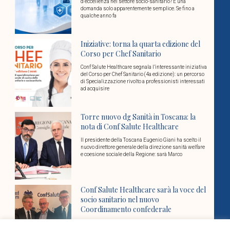
d’eccellenza nel settore socio-sanitario? È una
domanda solo apparentemente semplice. Se fino a
qualche anno fa
Iniziative: torna la quarta edizione del
Corso per Chef Sanitario
Conf Salute Healthcare segnala l’interessante iniziativa
del Corso per Chef Sanitario (4a edizione): un percorso
di Specializzazione rivolto a professionisti interessati
ad acquisire
Torre nuovo dg Sanità in Toscana: la
nota di Conf Salute Healthcare
Il presidente della Toscana Eugenio Giani ha scelto il
nuovo direttore generale della direzione sanità welfare
e coesione sociale della Regione: sarà Marco
Conf Salute Healthcare sarà la voce del
socio sanitario nel nuovo
Coordinamento confederale
L’8 luglio a Roma, nella sede nazionale di
Confcommercio, è nata Confsalute-Confcommercio, il