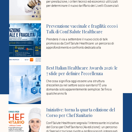
per prestazione, i criteri tecnici ed economici utilizzati
per determinare il nuovo tariffario dei Livelli Essenziali
Prevenzione vaccinale e fragilità: ecco i
Talk di Conf Salute Healthcare
Prenderà il via a settembre il nuovo ciclo di talk
promosso da Conf Salute Healthcare: un percorso di
approfondimento e confronto dedicato alla
Best Italian Healthcare Awards 2026: le
7 sfide per definire l’eccellenza
Che cosa significa oggi essere una struttura
d’eccellenza nel settore socio-sanitario? È una
domanda solo apparentemente semplice. Se fino a
qualche anno fa
Iniziative: torna la quarta edizione del
Corso per Chef Sanitario
Conf Salute Healthcare segnala l’interessante iniziativa
del Corso per Chef Sanitario (4a edizione): un percorso
di Specializzazione rivolto a professionisti interessati