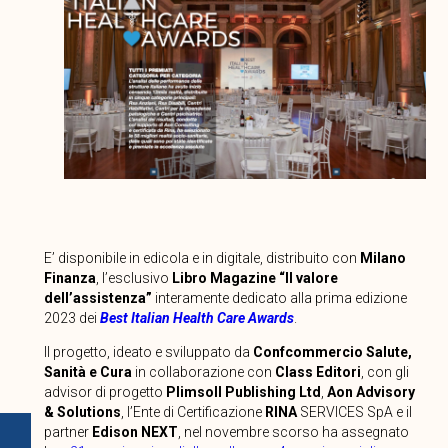
E’ disponibile in edicola e in digitale, distribuito con
Milano
Finanza
, l’esclusivo
Libro Magazine “Il valore
dell’assistenza”
interamente dedicato alla prima edizione
2023 dei
Best Italian Health Care Awards
.
Il progetto, ideato e sviluppato da
Confcommercio Salute,
Sanità e Cura
in collaborazione con
Class Editori
, con gli
advisor di progetto
Plimsoll Publishing Ltd
,
Aon Advisory
& Solutions
, l’Ente di Certificazione
RINA
SERVICES SpA e il
partner
Edison NEXT
, nel novembre scorso ha assegnato