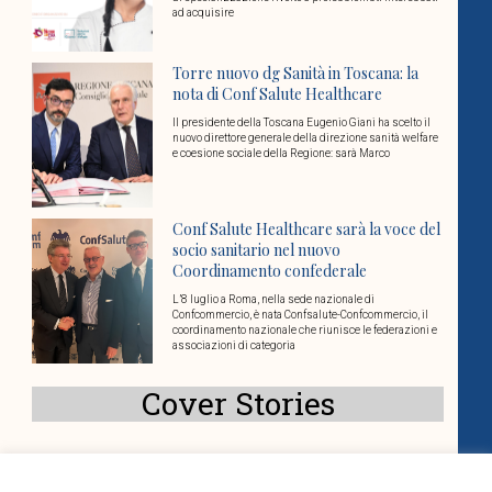
ad acquisire
Torre nuovo dg Sanità in Toscana: la
nota di Conf Salute Healthcare
Il presidente della Toscana Eugenio Giani ha scelto il
nuovo direttore generale della direzione sanità welfare
e coesione sociale della Regione: sarà Marco
Conf Salute Healthcare sarà la voce del
socio sanitario nel nuovo
Coordinamento confederale
L’8 luglio a Roma, nella sede nazionale di
Confcommercio, è nata Confsalute-Confcommercio, il
coordinamento nazionale che riunisce le federazioni e
associazioni di categoria
Cover Stories
Dosi Unitarie Personalizzate: un tema