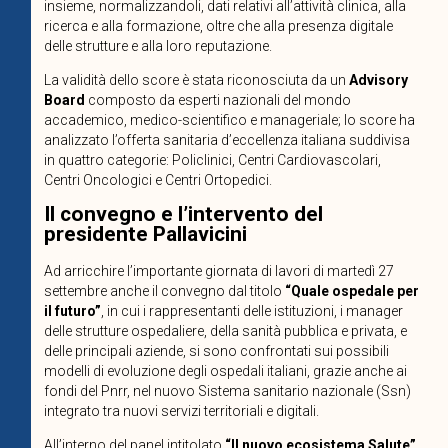
insieme, normalizzandoli, dati relativi all’attività clinica, alla
ricerca e alla formazione, oltre che alla presenza digitale
delle strutture e alla loro reputazione.
La validità dello score è stata riconosciuta da un
Advisory
Board
composto da esperti nazionali del mondo
accademico, medico-scientifico e manageriale; lo score ha
analizzato l’offerta sanitaria d’eccellenza italiana suddivisa
in quattro categorie: Policlinici, Centri Cardiovascolari,
Centri Oncologici e Centri Ortopedici.
Il convegno e l’intervento del
presidente Pallavicini
Ad arricchire l’importante giornata di lavori di martedì 27
settembre anche il convegno dal titolo
“Quale ospedale per
il futuro”
, in cui i rappresentanti delle istituzioni, i manager
delle strutture ospedaliere, della sanità pubblica e privata, e
delle principali aziende, si sono confrontati sui possibili
modelli di evoluzione degli ospedali italiani, grazie anche ai
fondi del Pnrr, nel nuovo Sistema sanitario nazionale (Ssn)
integrato tra nuovi servizi territoriali e digitali.
All’interno del panel intitolato
“Il nuovo ecosistema Salute”