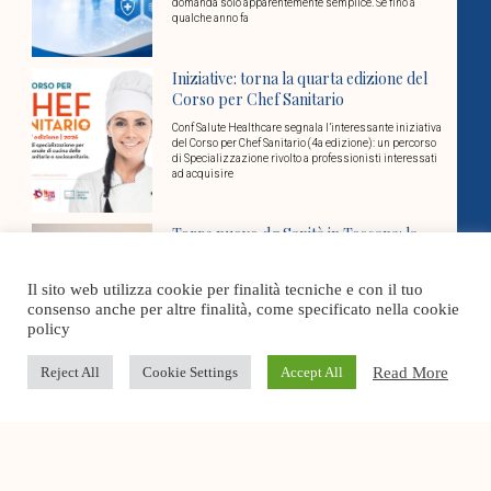
domanda solo apparentemente semplice. Se fino a
qualche anno fa
Iniziative: torna la quarta edizione del
Corso per Chef Sanitario
Conf Salute Healthcare segnala l’interessante iniziativa
del Corso per Chef Sanitario (4a edizione): un percorso
di Specializzazione rivolto a professionisti interessati
ad acquisire
Torre nuovo dg Sanità in Toscana: la
nota di Conf Salute Healthcare
Il presidente della Toscana Eugenio Giani ha scelto il
Il sito web utilizza cookie per finalità tecniche e con il tuo
nuovo direttore generale della direzione sanità welfare
consenso anche per altre finalità, come specificato nella cookie
e coesione sociale della Regione: sarà Marco
policy
Read More
Reject All
Cookie Settings
Accept All
Conf Salute Healthcare sarà la voce del
socio sanitario nel nuovo
Coordinamento confederale
L’8 luglio a Roma, nella sede nazionale di
Confcommercio, è nata Confsalute-Confcommercio, il
coordinamento nazionale che riunisce le federazioni e