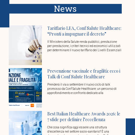
News
Tariffario LEA, Conf Salute Healthcare:
“Pronti a impugnare il decreto”
Il Ministero della Salute renda pubblici, prestazione
per prestazione, i criteri tecnici ed economici utilizzati
per determinare il nuovo tariffario dei Livelli Essenziali
Prevenzione vaccinale e fragilità: ecco i
Talk di Conf Salute Healthcare
Prenderà il via a settembre il nuovo ciclo di talk
promosso da Conf Salute Healthcare: un percorso di
approfondimento e confronto dedicato alla
Best Italian Healthcare Awards 2026: le
7 sfide per definire l’eccellenza
Che cosa significa oggi essere una struttura
d’eccellenza nel settore socio-sanitario? È una