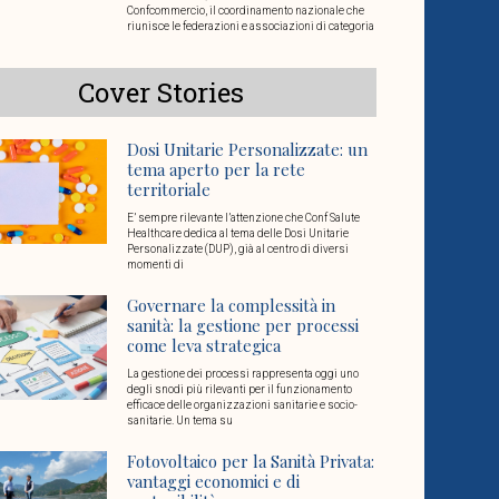
Confcommercio, il coordinamento nazionale che
riunisce le federazioni e associazioni di categoria
Cover Stories
Dosi Unitarie Personalizzate: un
tema aperto per la rete
territoriale
E’ sempre rilevante l’attenzione che Conf Salute
Healthcare dedica al tema delle Dosi Unitarie
Personalizzate (DUP), già al centro di diversi
momenti di
Governare la complessità in
sanità: la gestione per processi
come leva strategica
La gestione dei processi rappresenta oggi uno
degli snodi più rilevanti per il funzionamento
efficace delle organizzazioni sanitarie e socio-
sanitarie. Un tema su
Fotovoltaico per la Sanità Privata:
vantaggi economici e di