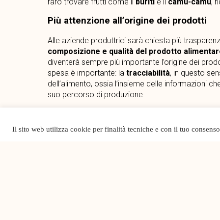
raro trovare frutti come il
buriti
e il
camu-camu
, 
Più attenzione all’origine dei prodotti
Alle aziende produttrici sarà chiesta più traspare
composizione e qualità del prodotto alimentar
diventerà sempre più importante l’origine dei prodot
spesa è importante: la
tracciabilità
, in questo sen
dell’alimento, ossia l’insieme delle informazioni 
suo percorso di produzione.
Successo del biologico entro il 2025
Il sito web utilizza cookie per finalità tecniche e con il tuo consens
Secondo gli esperti,
il settore biologico avrà un
Sembra dunque arrivato il momento di
abbandonar
imbustati, soprattutto frutta e verdura, e passare
dimenticare che i prodotti bio sono anche quelli c
sostanze chimiche ma rispettando i
cicli della te
derivati, anche gli
allevamenti biologici
offrono pr
perché hanno buoni valori nutrizionali e sono privi 
Cresce anche il food delivery