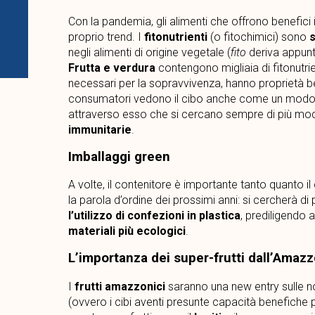
Con la pandemia, gli alimenti che offrono benefici
proprio trend. I
fitonutrienti
(o fitochimici) sono
s
negli alimenti di origine vegetale (
fito
deriva appun
Frutta e verdura
contengono migliaia di fitonutri
necessari per la sopravvivenza, hanno proprietà b
consumatori vedono il cibo anche come un modo pe
attraverso esso che si cercano sempre di più modi
immunitarie
.
Imballaggi green
A volte, il contenitore è importante tanto quanto il
la parola d’ordine dei prossimi anni: si cercherà di 
l’utilizzo di confezioni in plastica
, prediligendo 
materiali più ecologici
.
L’importanza dei super-frutti dall’Amazz
I
frutti amazzonici
saranno una new entry sulle no
(ovvero i cibi aventi presunte capacità benefiche pe