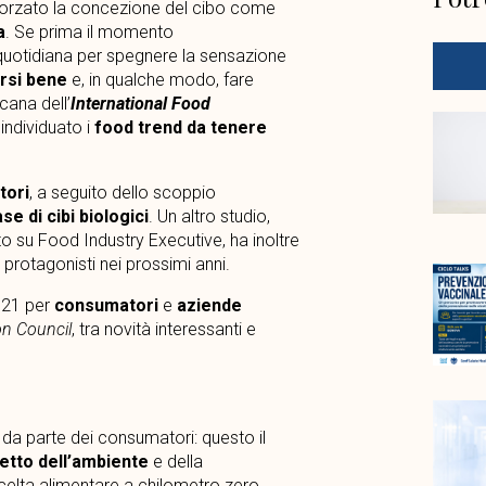
fforzato la concezione del cibo come
a
. Se prima il momento
 quotidiana per spegnere la sensazione
rsi bene
e, in qualche modo, fare
ana dell’
International Food
individuato i
food trend da tenere
tori
, a seguito dello scoppio
se di cibi biologici
. Un altro studio,
o su Food Industry Executive, ha inoltre
protagonisti nei prossimi anni.
2021 per
consumatori
e
aziende
on Council
, tra novità interessanti e
da parte dei consumatori: questo il
etto dell’ambiente
e della
scelta alimentare a chilometro zero