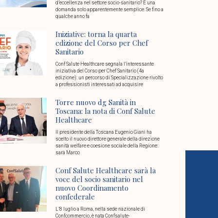
d’eccellenza nel settore socio-sanitario? È una
domanda solo apparentemente semplice. Se fino a
qualche anno fa
Iniziative: torna la quarta
edizione del Corso per Chef
Sanitario
Conf Salute Healthcare segnala l’interessante
iniziativa del Corso per Chef Sanitario (4a
edizione): un percorso di Specializzazione rivolto
a professionisti interessati ad acquisire
Torre nuovo dg Sanità in
Toscana: la nota di Conf Salute
Healthcare
Il presidente della Toscana Eugenio Giani ha
scelto il nuovo direttore generale della direzione
sanità welfare e coesione sociale della Regione:
sarà Marco
Conf Salute Healthcare sarà la
voce del socio sanitario nel
nuovo Coordinamento
confederale
L’8 luglio a Roma, nella sede nazionale di
Confcommercio, è nata Confsalute-