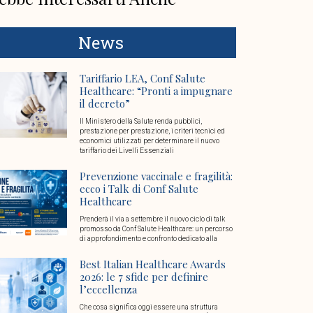
News
Tariffario LEA, Conf Salute
Healthcare: “Pronti a impugnare
il decreto”
Il Ministero della Salute renda pubblici,
prestazione per prestazione, i criteri tecnici ed
economici utilizzati per determinare il nuovo
tariffario dei Livelli Essenziali
Prevenzione vaccinale e fragilità:
ecco i Talk di Conf Salute
Healthcare
Prenderà il via a settembre il nuovo ciclo di talk
promosso da Conf Salute Healthcare: un percorso
di approfondimento e confronto dedicato alla
Best Italian Healthcare Awards
2026: le 7 sfide per definire
l’eccellenza
Che cosa significa oggi essere una struttura