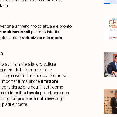
aria.
ventata un trend molto attuale e pronto
e multinazionali
puntano infatti a
 potenziare e
velocizzare in modo
la
gli italiani e alla loro cultura
giudizio dell’informazioni che
i degli insetti. Dalla ricerca è emerso
importanti, ma anche
il fattore
 considerazione degli insetti come
ni gli
insetti a tavola
potrebbero non
innegabili
proprietà nutritive
degli
piatti e ricette.