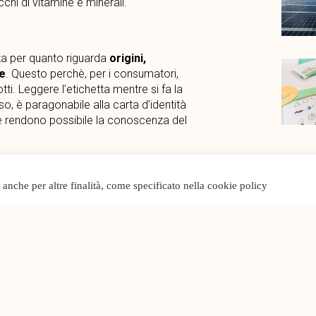
ricchi di vitamine e minerali.
nza per quanto riguarda
origini,
e
. Questo perchè, per i consumatori,
ti. Leggere l’etichetta mentre si fa la
so, è paragonabile alla carta d’identità
che rendono possibile la conoscenza del
o anche per altre finalità, come specificato nella cookie policy
a crescita miliardaria entro il 2025
.
e i cibi fuori stagione
, evitare quelli
 al consumo di
prodotti biologici
. Senza
he si producono senza utilizzare
rra
. Per i consumatori di carne o
odotti migliori per la nostra salute
di pesticidi o ormoni.