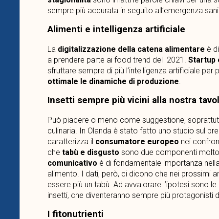
sempre più accurata in seguito all’emergenza sanit
Alimenti e intelligenza artificiale
La
digitalizzazione della catena alimentare
è di
a prendere parte ai food trend del 2021.
Startup 
sfruttare sempre di più l’intelligenza artificiale per
ottimale le dinamiche di produzione
.
Insetti sempre più vicini alla nostra tavo
Può piacere o meno come suggestione, soprattutto a
culinaria. In Olanda è stato fatto uno studio sul pre
caratterizza il
consumatore europeo
nei confront
che
tabù e disgusto
sono due componenti molto 
comunicativo
è di fondamentale importanza nella
alimento. I dati, però, ci dicono che nei prossimi an
essere più un tabù. Ad avvalorare l’ipotesi sono le 
insetti, che diventeranno sempre più protagonisti di 
I fitonutrienti