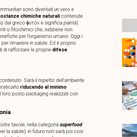
 immunitari sono diventati un vero e
ostanze chimiche naturali
contenute
to dal greco
ϕυτόν
e significa
pianta
).
enti o fitochimici che, sebbene non
enefiche per l’organismo umano. Oggi i
r rimanere in salute. Ed è proprio
 di rafforzare le proprie
difese
 contenuto. Sarà il rispetto dell’ambiente
praticarlo
riducendo al minimo
al loro posto packaging realizzati con
onia
stre tavole, nella categoria
superfood
r la salute): in futuro non sarà poi così