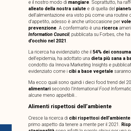
e il nostro modo di
mangiare
. Soprattutto, ha ra
alleato della nostra salute
e di quella del
pianet
dell’alimentazione era visto più come una routine
d’appetito, adesso è anche un’occasione per
vole
prevenzione
. A confermarlo è una
ricerca
americ
Information Council
, pubblicata su Forbes, che ha 
d’occhio nel 2021
.
La ricerca ha evidenziato che il
54% dei consuma
dell’epidemia, ha adottato una
dieta più sana a ba
condotto da Innova Marketing Insights e pubblicat
evidenziato come i
cibi a base vegetale
saranno 
Ma ecco quali sono quindi i dieci food trend del 
alimentari
secondo l’
International Food Informati
alcune meno appetibili…
Alimenti rispettosi dell’ambiente
Cresce la ricerca di
cibi rispettosi dell’ambiente
primo aspetto da tenere a mente per il 2021.
Risp
stagionalità
sono infatti le parole chiavi per una 