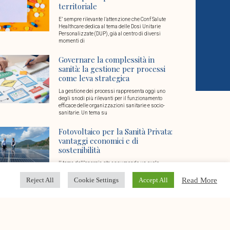
territoriale
E’ sempre rilevante l’attenzione che Conf Salute
Healthcare dedica al tema delle Dosi Unitarie
Personalizzate (DUP), già al centro di diversi
momenti di
Governare la complessità in
sanità: la gestione per processi
come leva strategica
La gestione dei processi rappresenta oggi uno
degli snodi più rilevanti per il funzionamento
efficace delle organizzazioni sanitarie e socio-
sanitarie. Un tema su
Fotovoltaico per la Sanità Privata:
vantaggi economici e di
sostenibilità
Il tema dell’energia sta assumendo un ruolo
chiave nel settore della sanità privata: da una parte
l’esigenza di garantire ogni giorno continuità di
Read More
Reject All
Cookie Settings
Accept All
Conto Termico 3.0: vantaggi e
opportunità per le strutture
sanitarie e socio sanitarie
Un’opportunità dedicata alla sanità privata e alle