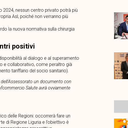
aio 2024, nessun centro privato potrà più
ropria Asl, poiché non verranno più
rdo la nuova normativa sulla chirurgia
tri positivi
disponibilità al dialogo e al superamento
co e collaborativo, come peraltro già
ento tariffario del socio sanitario).
ici dell’Assessorato un documento con
Confcommercio Salute avrà ovviamente
ico delle Regioni: occorrerà fare un
e di Regione Liguria e l’obiettivo è