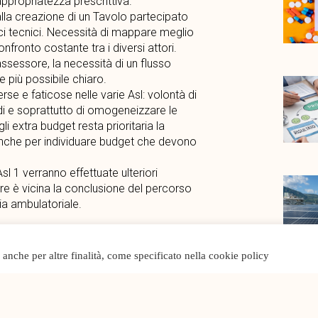
ppropriatezza prescrittiva.
alla creazione di un Tavolo partecipato
ci tecnici. Necessità di mappare meglio
nfronto costante tra i diversi attori.
assessore, la necessità di un flusso
 più possibile chiaro.
e e faticose nelle varie Asl: volontà di
tardi e soprattutto di omogeneizzare le
 extra budget resta prioritaria la
, anche per individuare budget che devono
sl 1 verranno effettuate ulteriori
re è vicina la conclusione del percorso
ia ambulatoriale.
o anche per altre finalità, come specificato nella cookie policy
Notizia successiva