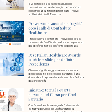
Il Ministero della Salute renda pubblici,
prestazione per prestazione, i criteri tecnici ed
economici utilizzati per determinare il nuovo
tariffario dei Livelli Essenziali
Prevenzione vaccinale e fragilità:
ecco i Talk di Conf Salute
Healthcare
Prenderà il via a settembre il nuovo ciclo di talk
promosso da Conf Salute Healthcare: un percorso
di approfondimento e confronto dedicato alla
Best Italian Healthcare Awards
2026: le 7 sfide per definire
l’eccellenza
Che cosa significa oggi essere una struttura
d’eccellenza nel settore socio-sanitario? È una
domanda solo apparentemente semplice. Se fino a
qualche anno fa
Iniziative: torna la quarta
edizione del Corso per Chef
Sanitario
Conf Salute Healthcare segnala l’interessante
iniziativa del Corso per Chef Sanitario (4a