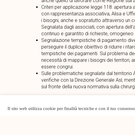
anche quello di lavorare come Regione sull’a
Criteri per applicazione legge 118: apertura 
con rappresentanza associativa, Alisa e Uffi
i bisogni, anche e sopratutto attraverso un co
Segnalata dagli associati, con apertura dell’
continuo e garantito di richieste, omogeneo e
Segnalazione tempistiche di pagamento divers
perseguire il duplice obiettivo di ridurre i ri
tempistiche dei pagamenti. Sul problema degli
necessità di mappare i bisogni dei territori
essere congrui.
Sulle problematiche segnalate dal territorio A
verifiche con la Direzione Generale Asl, ment
sul fronte della nuova normativa sulla chirurg
Il sito web utilizza cookie per finalità tecniche e con il tuo consens
Notizia precedente