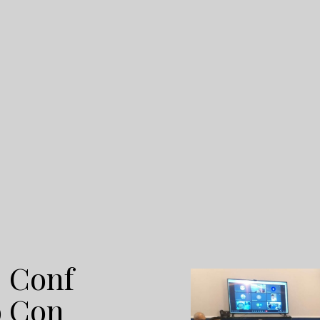
: Conf
o Con