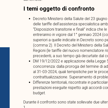
I temi oggetto di confronto
Decreto Ministero della Salute del 23 giugno
delle tariffe dell’assistenza specialistica amb
“Disposizioni transitorie e finali” indica che le
entreranno in vigore dal 1° gennaio 2024 (com
superiori a quelle indicate in Decreto sono p
(comma 2). Il Decreto del Ministero della Sa
Regioni (le tariffe del nuovo nomenclatore r
precedenti, a suo tempo già decurtate dal c
DM 19/12/2022 e applicazione della Legge 5
concorrenza: dalla proroga del termine di a
al 31-03-2024, quali tempistiche per le pro
contrattualizzazione. Superamento di probl
Differenze territoriali, riscontrate in particola
prestazioni eseguite rispetto agli accordi con
budget.
Durante il confronto sono state sollevate due ulteri
1.