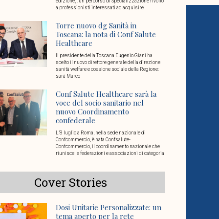
edizione): un percorso di Specializzazione rivolto
a professionisti interessati ad acquisire
Torre nuovo dg Sanità in
Toscana: la nota di Conf Salute
Healthcare
Il presidente della Toscana Eugenio Giani ha
scelto il nuovo direttore generale della direzione
sanità welfare e coesione sociale della Regione:
sarà Marco
Conf Salute Healthcare sarà la
voce del socio sanitario nel
nuovo Coordinamento
confederale
L’8 luglio a Roma, nella sede nazionale di
Confcommercio, è nata Confsalute-
Confcommercio, il coordinamento nazionale che
riunisce le federazioni e associazioni di categoria
Cover Stories
Dosi Unitarie Personalizzate: un
tema aperto per la rete