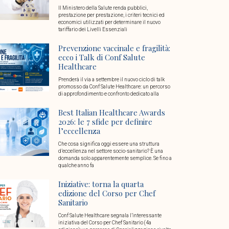
Il Ministero della Salute renda pubblici,
prestazione per prestazione, i criteri tecnici ed
economici utilizzati per determinare il nuovo
tariffario dei Livelli Essenziali
Prevenzione vaccinale e fragilità:
ecco i Talk di Conf Salute
Healthcare
Prenderà il via a settembre il nuovo ciclo di talk
promosso da Conf Salute Healthcare: un percorso
di approfondimento e confronto dedicato alla
Best Italian Healthcare Awards
2026: le 7 sfide per definire
l’eccellenza
Che cosa significa oggi essere una struttura
d’eccellenza nel settore socio-sanitario? È una
domanda solo apparentemente semplice. Se fino a
qualche anno fa
Iniziative: torna la quarta
edizione del Corso per Chef
Sanitario
Conf Salute Healthcare segnala l’interessante
iniziativa del Corso per Chef Sanitario (4a