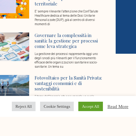
territoriale
E’ sempre rilevante l’attenzione che Conf Salute
Healthcare dedica al tema delle Dosi Unitarie
Personalizzate (DUP), già al centro di diversi
momenti di
Governare la complessità in
sanità: la gestione per processi
come leva strategica
La gestione dei processi rappresenta oggi uno
degli snodi più rilevanti per il funzionamento
efficace delle organizzazioni sanitarie e socio-
sanitarie. Un tema su
Fotovoltaico per la Sanità Privata:
vantaggi economici e di
sostenibilità
Il tema dell’energia sta assumendo un ruolo
chiave nel settore della sanità privata: da una parte
l’esigenza di garantire ogni giorno continuità di
Read More
Reject All
Cookie Settings
Accept All
Conto Termico 3.0: vantaggi e
opportunità per le strutture
sanitarie e socio sanitarie
Un’opportunità dedicata alla sanità privata e alle