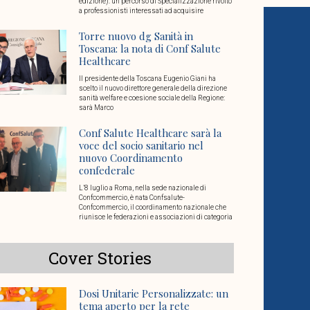
edizione): un percorso di Specializzazione rivolto
a professionisti interessati ad acquisire
Torre nuovo dg Sanità in
Toscana: la nota di Conf Salute
Healthcare
Il presidente della Toscana Eugenio Giani ha
scelto il nuovo direttore generale della direzione
sanità welfare e coesione sociale della Regione:
sarà Marco
Conf Salute Healthcare sarà la
voce del socio sanitario nel
nuovo Coordinamento
confederale
L’8 luglio a Roma, nella sede nazionale di
Confcommercio, è nata Confsalute-
Confcommercio, il coordinamento nazionale che
riunisce le federazioni e associazioni di categoria
Cover Stories
Dosi Unitarie Personalizzate: un
tema aperto per la rete