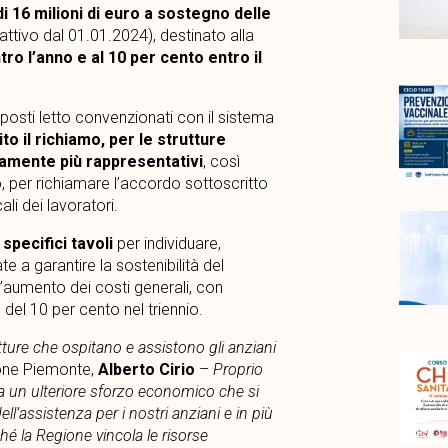
 16 milioni di euro a sostegno delle
oattivo dal 01.01.2024), destinato alla
ntro l’anno e al 10 per cento entro il
 posti letto convenzionati con il sistema
to il richiamo, per le strutture
ivamente più rappresentativi
, così
, per richiamare l’accordo sottoscritto
i dei lavoratori.
specifici tavoli
per individuare,
e a garantire la sostenibilità del
ll’aumento dei costi generali, con
del 10 per cento nel triennio.
tture che ospitano e assistono gli anziani
ione Piemonte,
Alberto Cirio
–
Proprio
fa un ulteriore sforzo economico che si
ell’assistenza per i nostri anziani e in più
rché la Regione vincola le risorse