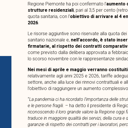
Regione Piemonte ha poi confermato l’
aumento di
strutture residenziali
, pari al 3,5 per cento (retr
quota sanitaria, con l’
obiettivo di arrivare al 4 e
2026
.
Le risorse aggiuntive sono riservate alla quota dei
sanitario nazionale e,
nell’accordo, è stato inseri
firmatarie, al rispetto dei contratti comparat
come previsto dalla delibera approvata a febbraio
lo scorso novembre con le rappresentanze sindacal
Nei mesi di aprile e maggio verranno costituiti 
relativamente agli anni 2025 e 2026, tariffe adeguat
settore, anche alla luce dei rinnovi contrattuali e a
l’obiettivo di raggiungere un aumento complessivo 
“
La pandemia ci ha ricordato l’importanza delle stru
e le persone fragili.
– ha detto il presidente di Reg
riconoscendo il loro grande valore la Regione oggi 
traduce in maggiore qualità dei servizi, della cura e d
garanzie di rispetto dei contratti per i lavoratori, pe